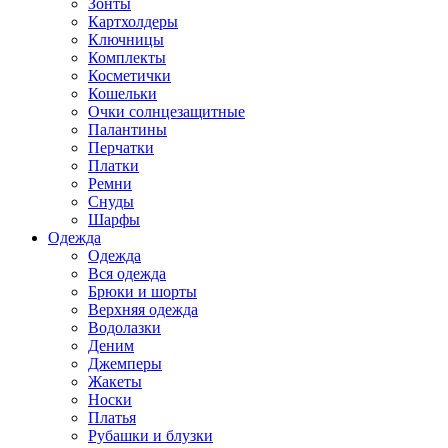
Зонты
Картхолдеры
Ключницы
Комплекты
Косметички
Кошельки
Очки солнцезащитные
Палантины
Перчатки
Платки
Ремни
Снуды
Шарфы
Одежда
Одежда
Вся одежда
Брюки и шорты
Верхняя одежда
Водолазки
Деним
Джемперы
Жакеты
Носки
Платья
Рубашки и блузки