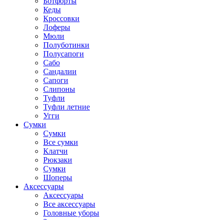
Ботфорты
Кеды
Кроссовки
Лоферы
Мюли
Полуботинки
Полусапоги
Сабо
Сандалии
Сапоги
Слипоны
Туфли
Туфли летние
Угги
Сумки
Сумки
Все сумки
Клатчи
Рюкзаки
Сумки
Шоперы
Аксессуары
Аксессуары
Все аксессуары
Головные уборы