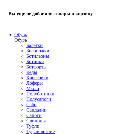
Вы еще не добавили товары в корзину
Обувь
Обувь
Балетки
Босоножки
Ботильоны
Ботинки
Ботфорты
Кеды
Кроссовки
Лоферы
Мюли
Полуботинки
Полусапоги
Сабо
Сандалии
Сапоги
Слипоны
Туфли
Туфли летние