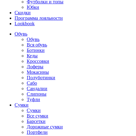
Футболки и топы
Юбки
Скидки
Программа лояльности
Lookbook
Обувь
Обувь
Вся обувь
Ботинки
Кеды
Кроссовки
Лоферы
Мокасины
Полуботинки
Сабо
Сандалии
Слипоны
Туфли
Сумки
Сумки
Все сумки
Барсетки
Дорожные сумки
Портфели