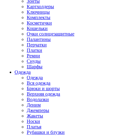
Зонты
Картхолдеры
Ключницы
Комплекты
Косметички
Кошельки
Очки солнцезащитные
Палантины
Перчатки
Платки
Ремни
Снуды
Шарфы
Одежда
Одежда
Вся одежда
Брюки и шорты
Верхняя одежда
Водолазки
Деним
Джемперы
Жакеты
Носки
Платья
Рубашки и блузки