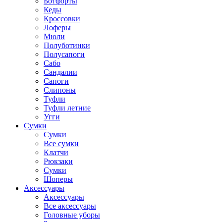
Ботфорты
Кеды
Кроссовки
Лоферы
Мюли
Полуботинки
Полусапоги
Сабо
Сандалии
Сапоги
Слипоны
Туфли
Туфли летние
Угги
Сумки
Сумки
Все сумки
Клатчи
Рюкзаки
Сумки
Шоперы
Аксессуары
Аксессуары
Все аксессуары
Головные уборы