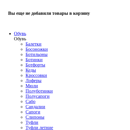
Вы еще не добавили товары в корзину
Обувь
Обувь
Балетки
Босоножки
Ботильоны
Ботинки
Ботфорты
Кеды
Кроссовки
Лоферы
Мюли
Полуботинки
Полусапоги
Сабо
Сандалии
Сапоги
Слипоны
Туфли
Туфли летние