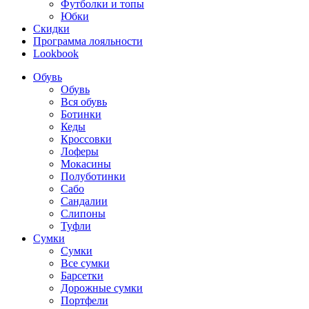
Футболки и топы
Юбки
Скидки
Программа лояльности
Lookbook
Обувь
Обувь
Вся обувь
Ботинки
Кеды
Кроссовки
Лоферы
Мокасины
Полуботинки
Сабо
Сандалии
Слипоны
Туфли
Сумки
Сумки
Все сумки
Барсетки
Дорожные сумки
Портфели