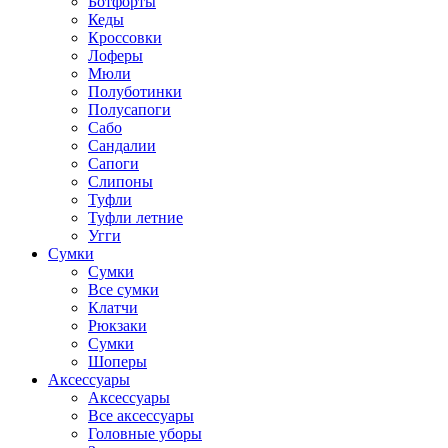
Ботфорты
Кеды
Кроссовки
Лоферы
Мюли
Полуботинки
Полусапоги
Сабо
Сандалии
Сапоги
Слипоны
Туфли
Туфли летние
Угги
Сумки
Сумки
Все сумки
Клатчи
Рюкзаки
Сумки
Шоперы
Аксессуары
Аксессуары
Все аксессуары
Головные уборы