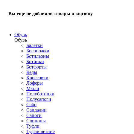
Вы еще не добавили товары в корзину
Обувь
Обувь
Балетки
Босоножки
Ботильоны
Ботинки
Ботфорты
Кеды
Кроссовки
Лоферы
Мюли
Полуботинки
Полусапоги
Сабо
Сандалии
Сапоги
Слипоны
Туфли
Туфли летние