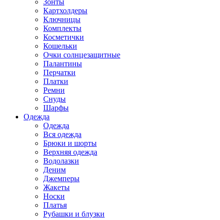
Зонты
Картхолдеры
Ключницы
Комплекты
Косметички
Кошельки
Очки солнцезащитные
Палантины
Перчатки
Платки
Ремни
Снуды
Шарфы
Одежда
Одежда
Вся одежда
Брюки и шорты
Верхняя одежда
Водолазки
Деним
Джемперы
Жакеты
Носки
Платья
Рубашки и блузки