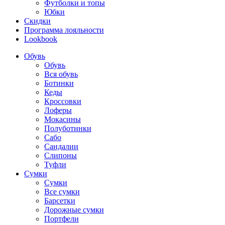
Футболки и топы
Юбки
Скидки
Программа лояльности
Lookbook
Обувь
Обувь
Вся обувь
Ботинки
Кеды
Кроссовки
Лоферы
Мокасины
Полуботинки
Сабо
Сандалии
Слипоны
Туфли
Сумки
Сумки
Все сумки
Барсетки
Дорожные сумки
Портфели