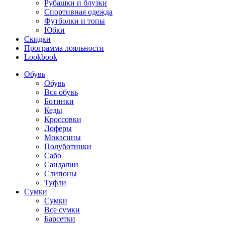
Рубашки и блузки
Спортивная одежда
Футболки и топы
Юбки
Скидки
Программа лояльности
Lookbook
Обувь
Обувь
Вся обувь
Ботинки
Кеды
Кроссовки
Лоферы
Мокасины
Полуботинки
Сабо
Сандалии
Слипоны
Туфли
Сумки
Сумки
Все сумки
Барсетки