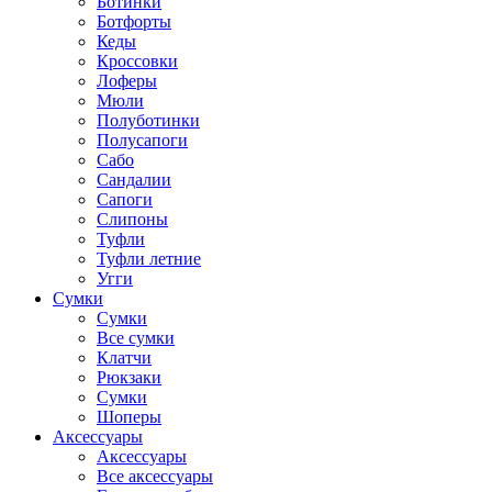
Ботинки
Ботфорты
Кеды
Кроссовки
Лоферы
Мюли
Полуботинки
Полусапоги
Сабо
Сандалии
Сапоги
Слипоны
Туфли
Туфли летние
Угги
Сумки
Сумки
Все сумки
Клатчи
Рюкзаки
Сумки
Шоперы
Аксессуары
Аксессуары
Все аксессуары