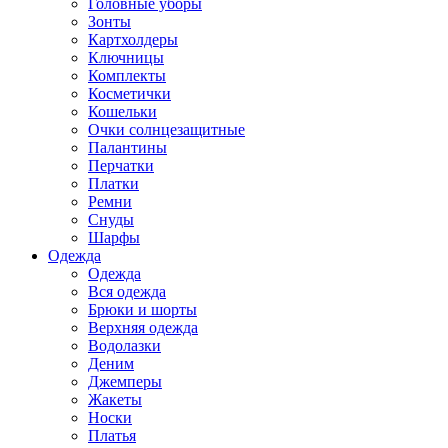
Головные уборы
Зонты
Картхолдеры
Ключницы
Комплекты
Косметички
Кошельки
Очки солнцезащитные
Палантины
Перчатки
Платки
Ремни
Снуды
Шарфы
Одежда
Одежда
Вся одежда
Брюки и шорты
Верхняя одежда
Водолазки
Деним
Джемперы
Жакеты
Носки
Платья