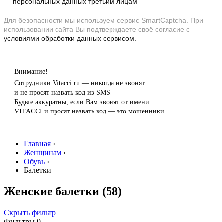
персональных данных третьим лицам
Для безопасности мы используем сервис SmartCaptcha. При
использовании сайта Вы подтверждаете своё согласие с
условиями обработки данных сервисом.
Внимание!
Сотрудники Vitacci.ru — никогда не звонят
и не просят назвать код из SMS.
Будьте аккуратны, если Вам звонят от имени
VITACCI и просят назвать код — это мошенники.
Главная
›
Женщинам
›
Обувь
›
Балетки
Женские балетки
(58)
Скрыть фильтр
Фильтры
0