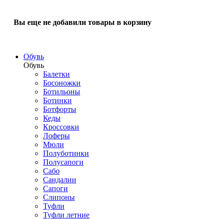
Вы еще не добавили товары в корзину
Обувь
Обувь
Балетки
Босоножки
Ботильоны
Ботинки
Ботфорты
Кеды
Кроссовки
Лоферы
Мюли
Полуботинки
Полусапоги
Сабо
Сандалии
Сапоги
Слипоны
Туфли
Туфли летние