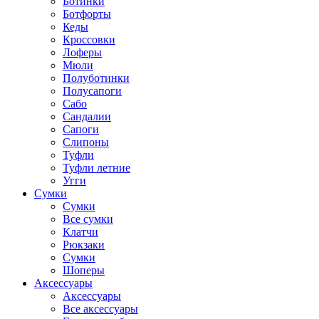
Ботинки
Ботфорты
Кеды
Кроссовки
Лоферы
Мюли
Полуботинки
Полусапоги
Сабо
Сандалии
Сапоги
Слипоны
Туфли
Туфли летние
Угги
Сумки
Сумки
Все сумки
Клатчи
Рюкзаки
Сумки
Шоперы
Аксессуары
Аксессуары
Все аксессуары