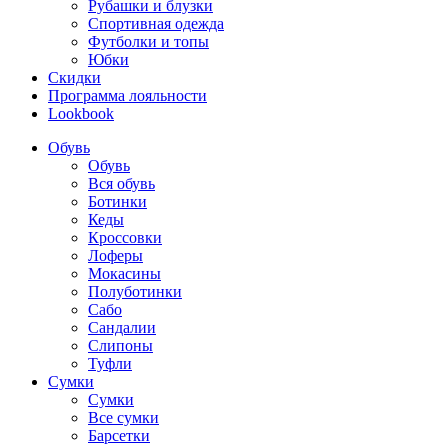
Рубашки и блузки
Спортивная одежда
Футболки и топы
Юбки
Скидки
Программа лояльности
Lookbook
Обувь
Обувь
Вся обувь
Ботинки
Кеды
Кроссовки
Лоферы
Мокасины
Полуботинки
Сабо
Сандалии
Слипоны
Туфли
Сумки
Сумки
Все сумки
Барсетки