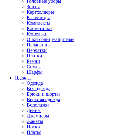
Головные уборы
Зонты
Картхолдеры
Ключницы
Комплекты
Косметички
Кошельки
Очки солнцезащитные
Палантины
Перчатки
Платки
Ремни
Снуды
Шарфы
Одежда
Одежда
Вся одежда
Брюки и шорты
Верхняя одежда
Водолазки
Деним
Джемперы
Жакеты
Носки
Платья