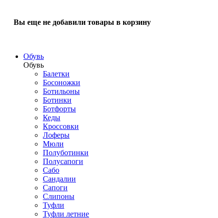
Вы еще не добавили товары в корзину
Обувь
Обувь
Балетки
Босоножки
Ботильоны
Ботинки
Ботфорты
Кеды
Кроссовки
Лоферы
Мюли
Полуботинки
Полусапоги
Сабо
Сандалии
Сапоги
Слипоны
Туфли
Туфли летние