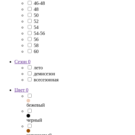
46-48
48
50
52
54
54-56
56
58
60
Сезон
0
лето
демисезон
всесезонная
Цвет
0
бежевый
черный