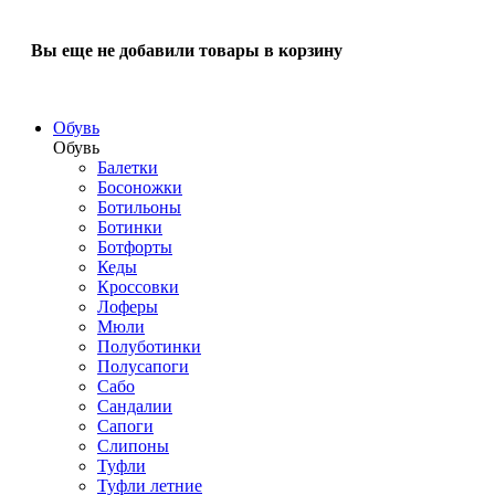
Вы еще не добавили товары в корзину
Обувь
Обувь
Балетки
Босоножки
Ботильоны
Ботинки
Ботфорты
Кеды
Кроссовки
Лоферы
Мюли
Полуботинки
Полусапоги
Сабо
Сандалии
Сапоги
Слипоны
Туфли
Туфли летние