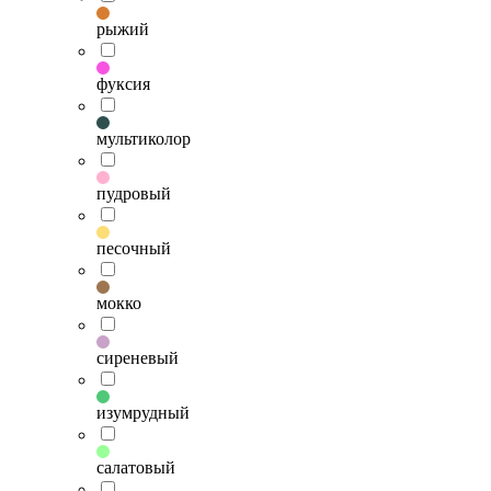
рыжий
фуксия
мультиколор
пудровый
песочный
мокко
сиреневый
изумрудный
салатовый