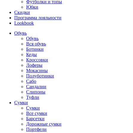
Футболки и топы
Юбки
Скидки
Программа лояльности
Lookbook
Обувь
Обувь
Вся обувь
Ботинки
Кеды
Кроссовки
Лоферы
Мокасины
Полуботинки
Сабо
Сандалии
Слипоны
Туфли
Сумки
Сумки
Все сумки
Барсетки
Дорожные сумки
Портфели