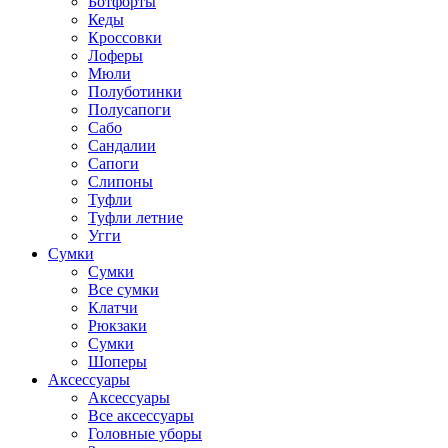
Ботфорты
Кеды
Кроссовки
Лоферы
Мюли
Полуботинки
Полусапоги
Сабо
Сандалии
Сапоги
Слипоны
Туфли
Туфли летние
Угги
Сумки
Сумки
Все сумки
Клатчи
Рюкзаки
Сумки
Шоперы
Аксессуары
Аксессуары
Все аксессуары
Головные уборы