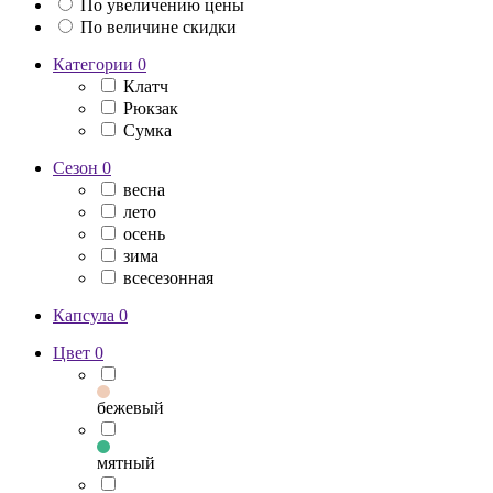
По увеличению цены
По величине скидки
Категории
0
Клатч
Рюкзак
Сумка
Сезон
0
весна
лето
осень
зима
всесезонная
Капсула
0
Цвет
0
бежевый
мятный