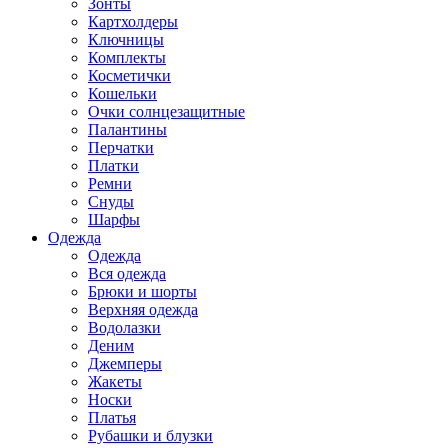
Зонты
Картхолдеры
Ключницы
Комплекты
Косметички
Кошельки
Очки солнцезащитные
Палантины
Перчатки
Платки
Ремни
Снуды
Шарфы
Одежда
Одежда
Вся одежда
Брюки и шорты
Верхняя одежда
Водолазки
Деним
Джемперы
Жакеты
Носки
Платья
Рубашки и блузки