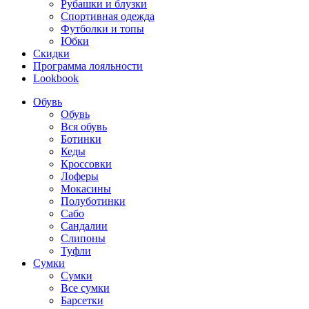
Рубашки и блузки
Спортивная одежда
Футболки и топы
Юбки
Скидки
Программа лояльности
Lookbook
Обувь
Обувь
Вся обувь
Ботинки
Кеды
Кроссовки
Лоферы
Мокасины
Полуботинки
Сабо
Сандалии
Слипоны
Туфли
Сумки
Сумки
Все сумки
Барсетки