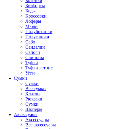
Ботинки
Ботфорты
Кеды
Кроссовки
Лоферы
Мюли
Полуботинки
Полусапоги
Сабо
Сандалии
Сапоги
Слипоны
Туфли
Туфли летние
Угги
Сумки
Сумки
Все сумки
Клатчи
Рюкзаки
Сумки
Шоперы
Аксессуары
Аксессуары
Все аксессуары