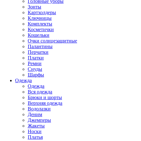
Головные уборы
Зонты
Картхолдеры
Ключницы
Комплекты
Косметички
Кошельки
Очки солнцезащитные
Палантины
Перчатки
Платки
Ремни
Снуды
Шарфы
Одежда
Одежда
Вся одежда
Брюки и шорты
Верхняя одежда
Водолазки
Деним
Джемперы
Жакеты
Носки
Платья