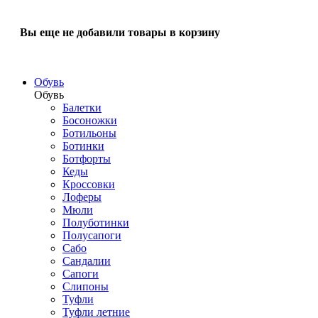
Вы еще не добавили товары в корзину
Обувь
Обувь
Балетки
Босоножки
Ботильоны
Ботинки
Ботфорты
Кеды
Кроссовки
Лоферы
Мюли
Полуботинки
Полусапоги
Сабо
Сандалии
Сапоги
Слипоны
Туфли
Туфли летние