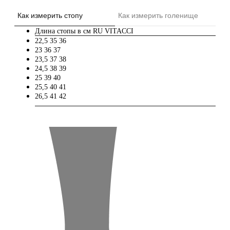
Как измерить стопу
Как измерить голенище
Длина стопы в см
RU
VITACCI
22,5
35
36
23
36
37
23,5
37
38
24,5
38
39
25
39
40
25,5
40
41
26,5
41
42