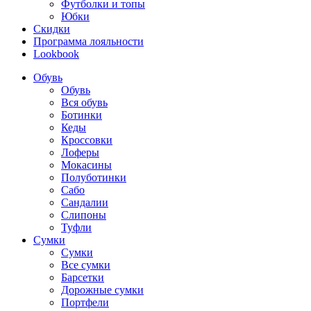
Футболки и топы
Юбки
Скидки
Программа лояльности
Lookbook
Обувь
Обувь
Вся обувь
Ботинки
Кеды
Кроссовки
Лоферы
Мокасины
Полуботинки
Сабо
Сандалии
Слипоны
Туфли
Сумки
Сумки
Все сумки
Барсетки
Дорожные сумки
Портфели