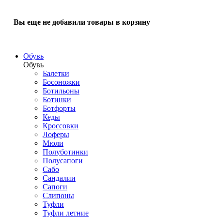
Вы еще не добавили товары в корзину
Обувь
Обувь
Балетки
Босоножки
Ботильоны
Ботинки
Ботфорты
Кеды
Кроссовки
Лоферы
Мюли
Полуботинки
Полусапоги
Сабо
Сандалии
Сапоги
Слипоны
Туфли
Туфли летние