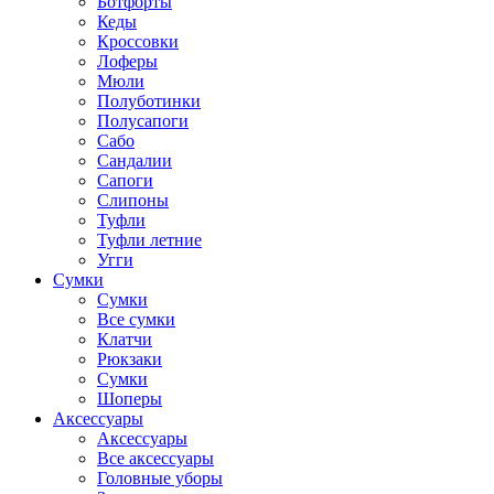
Ботфорты
Кеды
Кроссовки
Лоферы
Мюли
Полуботинки
Полусапоги
Сабо
Сандалии
Сапоги
Слипоны
Туфли
Туфли летние
Угги
Сумки
Сумки
Все сумки
Клатчи
Рюкзаки
Сумки
Шоперы
Аксессуары
Аксессуары
Все аксессуары
Головные уборы