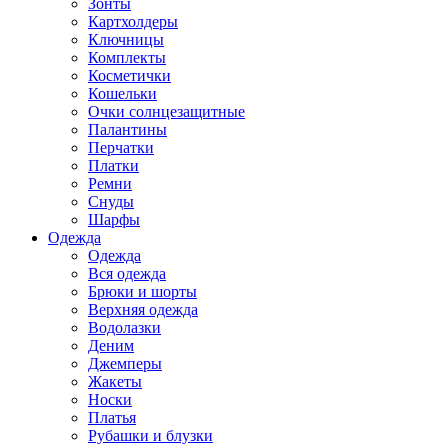
Зонты
Картхолдеры
Ключницы
Комплекты
Косметички
Кошельки
Очки солнцезащитные
Палантины
Перчатки
Платки
Ремни
Снуды
Шарфы
Одежда
Одежда
Вся одежда
Брюки и шорты
Верхняя одежда
Водолазки
Деним
Джемперы
Жакеты
Носки
Платья
Рубашки и блузки