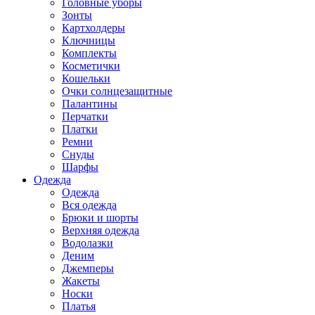
Головные уборы
Зонты
Картхолдеры
Ключницы
Комплекты
Косметички
Кошельки
Очки солнцезащитные
Палантины
Перчатки
Платки
Ремни
Снуды
Шарфы
Одежда
Одежда
Вся одежда
Брюки и шорты
Верхняя одежда
Водолазки
Деним
Джемперы
Жакеты
Носки
Платья