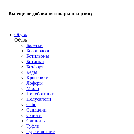
Вы еще не добавили товары в корзину
Обувь
Обувь
Балетки
Босоножки
Ботильоны
Ботинки
Ботфорты
Кеды
Кроссовки
Лоферы
Мюли
Полуботинки
Полусапоги
Сабо
Сандалии
Сапоги
Слипоны
Туфли
Туфли летние