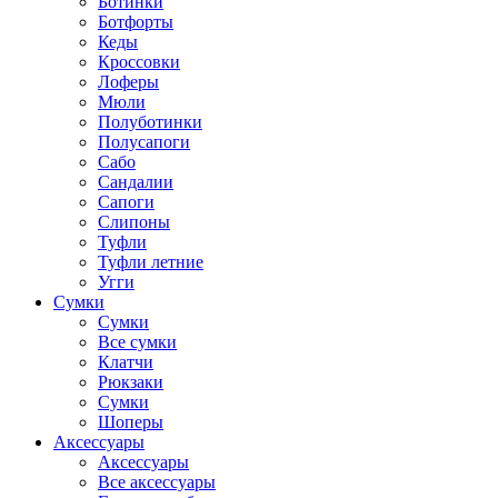
Ботинки
Ботфорты
Кеды
Кроссовки
Лоферы
Мюли
Полуботинки
Полусапоги
Сабо
Сандалии
Сапоги
Слипоны
Туфли
Туфли летние
Угги
Сумки
Сумки
Все сумки
Клатчи
Рюкзаки
Сумки
Шоперы
Аксессуары
Аксессуары
Все аксессуары