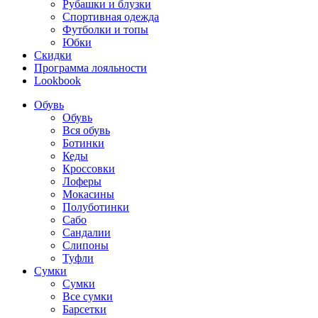
Рубашки и блузки
Спортивная одежда
Футболки и топы
Юбки
Скидки
Программа лояльности
Lookbook
Обувь
Обувь
Вся обувь
Ботинки
Кеды
Кроссовки
Лоферы
Мокасины
Полуботинки
Сабо
Сандалии
Слипоны
Туфли
Сумки
Сумки
Все сумки
Барсетки