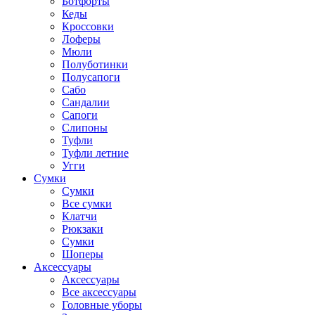
Ботфорты
Кеды
Кроссовки
Лоферы
Мюли
Полуботинки
Полусапоги
Сабо
Сандалии
Сапоги
Слипоны
Туфли
Туфли летние
Угги
Сумки
Сумки
Все сумки
Клатчи
Рюкзаки
Сумки
Шоперы
Аксессуары
Аксессуары
Все аксессуары
Головные уборы