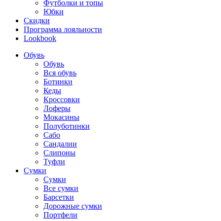
Футболки и топы
Юбки
Скидки
Программа лояльности
Lookbook
Обувь
Обувь
Вся обувь
Ботинки
Кеды
Кроссовки
Лоферы
Мокасины
Полуботинки
Сабо
Сандалии
Слипоны
Туфли
Сумки
Сумки
Все сумки
Барсетки
Дорожные сумки
Портфели