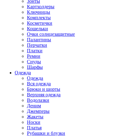
Зонты
Картхолдеры
Ключницы
Комплекты
Косметички
Кошельки
Очки солнцезащитные
Палантины
Перчатки
Платки
Ремни
Снуды
Шарфы
Одежда
Одежда
Вся одежда
Брюки и шорты
Верхняя одежда
Водолазки
Деним
Джемперы
Жакеты
Носки
Платья
Рубашки и блузки