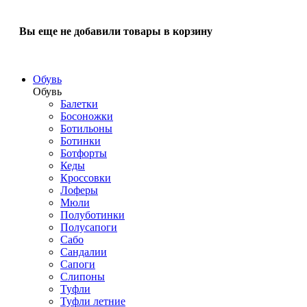
Вы еще не добавили товары в корзину
Обувь
Обувь
Балетки
Босоножки
Ботильоны
Ботинки
Ботфорты
Кеды
Кроссовки
Лоферы
Мюли
Полуботинки
Полусапоги
Сабо
Сандалии
Сапоги
Слипоны
Туфли
Туфли летние