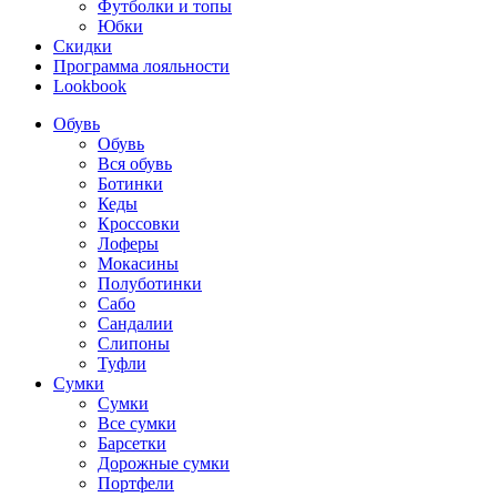
Футболки и топы
Юбки
Скидки
Программа лояльности
Lookbook
Обувь
Обувь
Вся обувь
Ботинки
Кеды
Кроссовки
Лоферы
Мокасины
Полуботинки
Сабо
Сандалии
Слипоны
Туфли
Сумки
Сумки
Все сумки
Барсетки
Дорожные сумки
Портфели