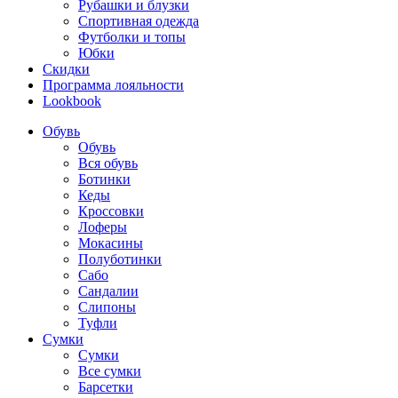
Рубашки и блузки
Спортивная одежда
Футболки и топы
Юбки
Скидки
Программа лояльности
Lookbook
Обувь
Обувь
Вся обувь
Ботинки
Кеды
Кроссовки
Лоферы
Мокасины
Полуботинки
Сабо
Сандалии
Слипоны
Туфли
Сумки
Сумки
Все сумки
Барсетки