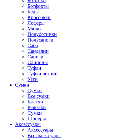
Ботинки
Ботфорты
Кеды
Кроссовки
Лоферы
Мюли
Полуботинки
Полусапоги
Сабо
Сандалии
Сапоги
Слипоны
Туфли
Туфли летние
Угги
Сумки
Сумки
Все сумки
Клатчи
Рюкзаки
Сумки
Шоперы
Аксессуары
Аксессуары
Все аксессуары