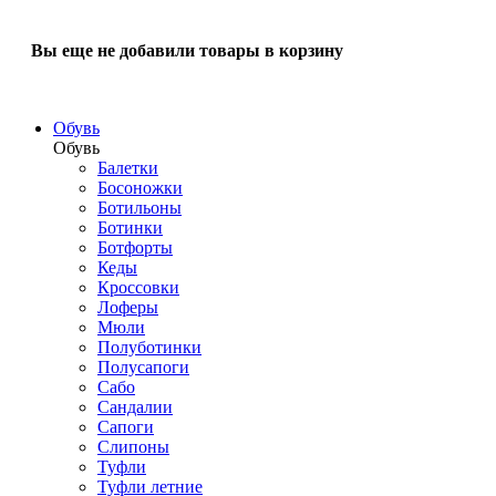
Вы еще не добавили товары в корзину
Обувь
Обувь
Балетки
Босоножки
Ботильоны
Ботинки
Ботфорты
Кеды
Кроссовки
Лоферы
Мюли
Полуботинки
Полусапоги
Сабо
Сандалии
Сапоги
Слипоны
Туфли
Туфли летние