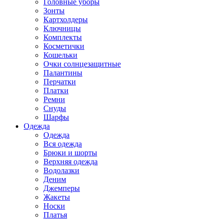
Головные уборы
Зонты
Картхолдеры
Ключницы
Комплекты
Косметички
Кошельки
Очки солнцезащитные
Палантины
Перчатки
Платки
Ремни
Снуды
Шарфы
Одежда
Одежда
Вся одежда
Брюки и шорты
Верхняя одежда
Водолазки
Деним
Джемперы
Жакеты
Носки
Платья