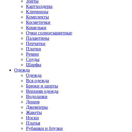
Зонты
Картхолдеры
Ключницы
Комплекты
Косметички
Кошельки
Очки солнцезащитные
Палантины
Перчатки
Платки
Ремни
Снуды
Шарфы
Одежда
Одежда
Вся одежда
Брюки и шорты
Верхняя одежда
Водолазки
Деним
Джемперы
Жакеты
Носки
Платья
Рубашки и блузки