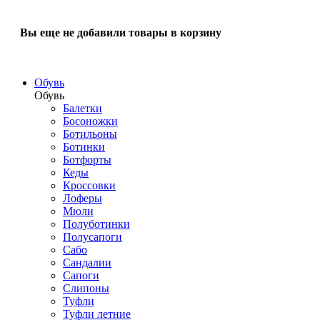
Вы еще не добавили товары в корзину
Обувь
Обувь
Балетки
Босоножки
Ботильоны
Ботинки
Ботфорты
Кеды
Кроссовки
Лоферы
Мюли
Полуботинки
Полусапоги
Сабо
Сандалии
Сапоги
Слипоны
Туфли
Туфли летние