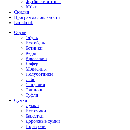
Футболки и топы
Юбки
Скидки
Программа лояльности
Lookbook
Обувь
Обувь
Вся обувь
Ботинки
Кеды
Кроссовки
Лоферы
Мокасины
Полуботинки
Сабо
Сандалии
Слипоны
Туфли
Сумки
Сумки
Все сумки
Барсетки
Дорожные сумки
Портфели