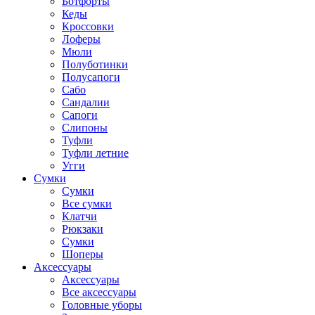
Ботфорты
Кеды
Кроссовки
Лоферы
Мюли
Полуботинки
Полусапоги
Сабо
Сандалии
Сапоги
Слипоны
Туфли
Туфли летние
Угги
Сумки
Сумки
Все сумки
Клатчи
Рюкзаки
Сумки
Шоперы
Аксессуары
Аксессуары
Все аксессуары
Головные уборы