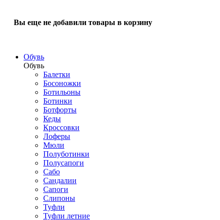
Вы еще не добавили товары в корзину
Обувь
Обувь
Балетки
Босоножки
Ботильоны
Ботинки
Ботфорты
Кеды
Кроссовки
Лоферы
Мюли
Полуботинки
Полусапоги
Сабо
Сандалии
Сапоги
Слипоны
Туфли
Туфли летние