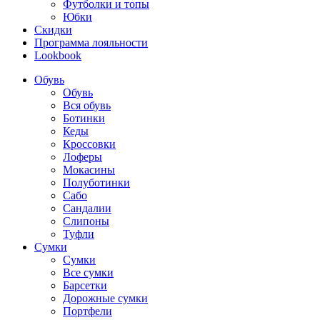
Футболки и топы
Юбки
Скидки
Программа лояльности
Lookbook
Обувь
Обувь
Вся обувь
Ботинки
Кеды
Кроссовки
Лоферы
Мокасины
Полуботинки
Сабо
Сандалии
Слипоны
Туфли
Сумки
Сумки
Все сумки
Барсетки
Дорожные сумки
Портфели