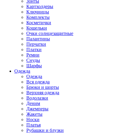
Зонты
Картхолдеры
Ключницы
Комплекты
Косметички
Кошельки
Очки солнцезащитные
Палантины
Перчатки
Платки
Ремни
Снуды
Шарфы
Одежда
Одежда
Вся одежда
Брюки и шорты
Верхняя одежда
Водолазки
Деним
Джемперы
Жакеты
Носки
Платья
Рубашки и блузки