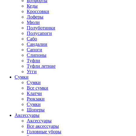
Ботфорты
Кеды
Кроссовки
Лоферы
Мюли
Полуботинки
Полусапоги
Сабо
Сандалии
Сапоги
Слипоны
Туфли
Туфли летние
Угги
Сумки
Сумки
Все сумки
Клатчи
Рюкзаки
Сумки
Шоперы
Аксессуары
Аксессуары
Все аксессуары
Головные уборы