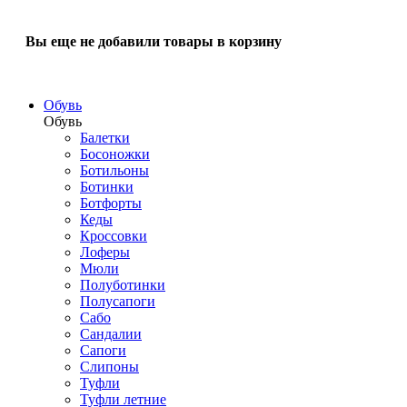
Вы еще не добавили товары в корзину
Обувь
Обувь
Балетки
Босоножки
Ботильоны
Ботинки
Ботфорты
Кеды
Кроссовки
Лоферы
Мюли
Полуботинки
Полусапоги
Сабо
Сандалии
Сапоги
Слипоны
Туфли
Туфли летние