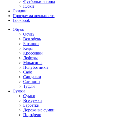
Футболки и топы
Юбки
Скидки
Программа лояльности
Lookbook
Обувь
Обувь
Вся обувь
Ботинки
Кеды
Кроссовки
Лоферы
Мокасины
Полуботинки
Сабо
Сандалии
Слипоны
Туфли
Сумки
Сумки
Все сумки
Барсетки
Дорожные сумки
Портфели