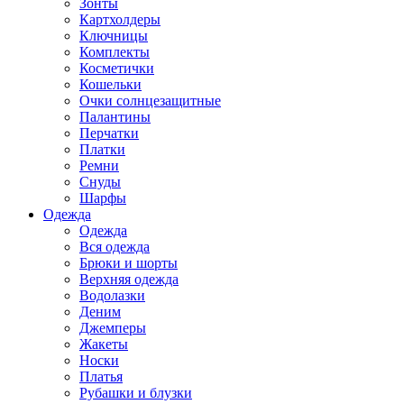
Зонты
Картхолдеры
Ключницы
Комплекты
Косметички
Кошельки
Очки солнцезащитные
Палантины
Перчатки
Платки
Ремни
Снуды
Шарфы
Одежда
Одежда
Вся одежда
Брюки и шорты
Верхняя одежда
Водолазки
Деним
Джемперы
Жакеты
Носки
Платья
Рубашки и блузки