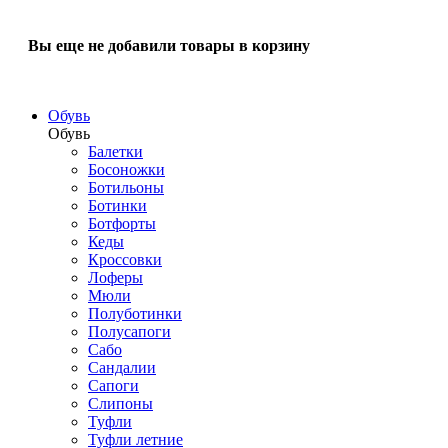
Вы еще не добавили товары в корзину
Обувь
Обувь
Балетки
Босоножки
Ботильоны
Ботинки
Ботфорты
Кеды
Кроссовки
Лоферы
Мюли
Полуботинки
Полусапоги
Сабо
Сандалии
Сапоги
Слипоны
Туфли
Туфли летние