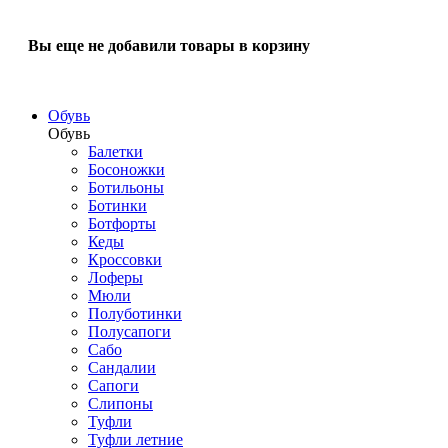
Вы еще не добавили товары в корзину
Обувь
Обувь
Балетки
Босоножки
Ботильоны
Ботинки
Ботфорты
Кеды
Кроссовки
Лоферы
Мюли
Полуботинки
Полусапоги
Сабо
Сандалии
Сапоги
Слипоны
Туфли
Туфли летние