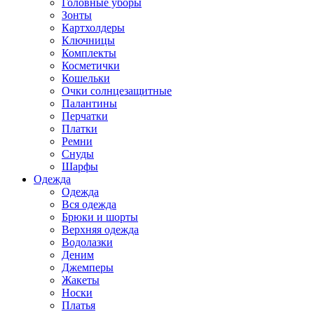
Головные уборы
Зонты
Картхолдеры
Ключницы
Комплекты
Косметички
Кошельки
Очки солнцезащитные
Палантины
Перчатки
Платки
Ремни
Снуды
Шарфы
Одежда
Одежда
Вся одежда
Брюки и шорты
Верхняя одежда
Водолазки
Деним
Джемперы
Жакеты
Носки
Платья