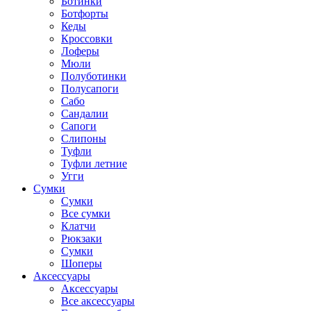
Ботинки
Ботфорты
Кеды
Кроссовки
Лоферы
Мюли
Полуботинки
Полусапоги
Сабо
Сандалии
Сапоги
Слипоны
Туфли
Туфли летние
Угги
Сумки
Сумки
Все сумки
Клатчи
Рюкзаки
Сумки
Шоперы
Аксессуары
Аксессуары
Все аксессуары