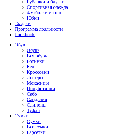
Рубашки и блузки
Спортивная одежда
Футболки и топы
Юбки
Скидки
Программа лояльности
Lookbook
Обувь
Обувь
Вся обувь
Ботинки
Кеды
Кроссовки
Лоферы
Мокасины
Полуботинки
Сабо
Сандалии
Слипоны
Туфли
Сумки
Сумки
Все сумки
Барсетки