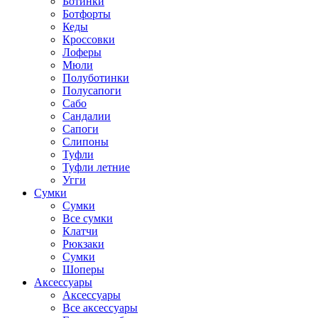
Ботинки
Ботфорты
Кеды
Кроссовки
Лоферы
Мюли
Полуботинки
Полусапоги
Сабо
Сандалии
Сапоги
Слипоны
Туфли
Туфли летние
Угги
Сумки
Сумки
Все сумки
Клатчи
Рюкзаки
Сумки
Шоперы
Аксессуары
Аксессуары
Все аксессуары