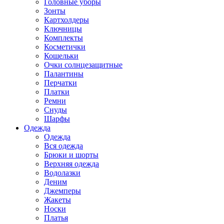
Головные уборы
Зонты
Картхолдеры
Ключницы
Комплекты
Косметички
Кошельки
Очки солнцезащитные
Палантины
Перчатки
Платки
Ремни
Снуды
Шарфы
Одежда
Одежда
Вся одежда
Брюки и шорты
Верхняя одежда
Водолазки
Деним
Джемперы
Жакеты
Носки
Платья