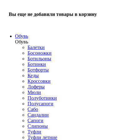
Вы еще не добавили товары в корзину
Обувь
Обувь
Балетки
Босоножки
Ботильоны
Ботинки
Ботфорты
Кеды
Кроссовки
Лоферы
Мюли
Полуботинки
Полусапоги
Сабо
Сандалии
Сапоги
Слипоны
Туфли
Туфли летние