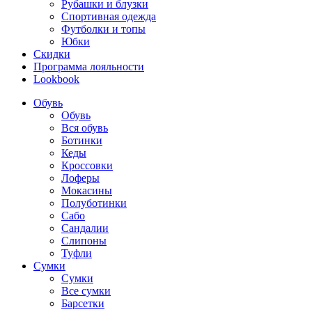
Рубашки и блузки
Спортивная одежда
Футболки и топы
Юбки
Скидки
Программа лояльности
Lookbook
Обувь
Обувь
Вся обувь
Ботинки
Кеды
Кроссовки
Лоферы
Мокасины
Полуботинки
Сабо
Сандалии
Слипоны
Туфли
Сумки
Сумки
Все сумки
Барсетки