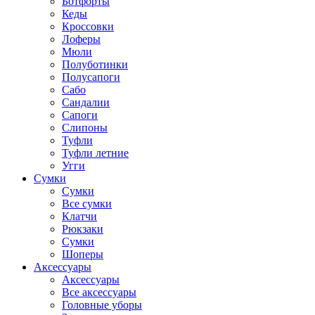
Ботфорты
Кеды
Кроссовки
Лоферы
Мюли
Полуботинки
Полусапоги
Сабо
Сандалии
Сапоги
Слипоны
Туфли
Туфли летние
Угги
Сумки
Сумки
Все сумки
Клатчи
Рюкзаки
Сумки
Шоперы
Аксессуары
Аксессуары
Все аксессуары
Головные уборы