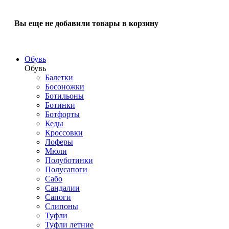
Вы еще не добавили товары в корзину
Обувь
Обувь
Балетки
Босоножки
Ботильоны
Ботинки
Ботфорты
Кеды
Кроссовки
Лоферы
Мюли
Полуботинки
Полусапоги
Сабо
Сандалии
Сапоги
Слипоны
Туфли
Туфли летние