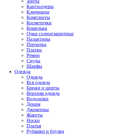
Зонты
Картхолдеры
Ключницы
Комплекты
Косметички
Кошельки
Очки солнцезащитные
Палантины
Перчатки
Платки
Ремни
Снуды
Шарфы
Одежда
Одежда
Вся одежда
Брюки и шорты
Верхняя одежда
Водолазки
Деним
Джемперы
Жакеты
Носки
Платья
Рубашки и блузки