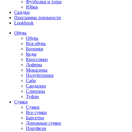
Футболки и топы
Юбки
Скидки
Программа лояльности
Lookbook
Обувь
Обувь
Вся обувь
Ботинки
Кеды
Кроссовки
Лоферы
Мокасины
Полуботинки
Сабо
Сандалии
Слипоны
Туфли
Сумки
Сумки
Все сумки
Барсетки
Дорожные сумки
Портфели