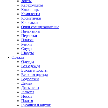
Зонты
Картхолдеры
Ключницы
Комплекты
Косметички
Кошельки
Очки солнцезащитные
Палантины
Перчатки
Платки
Ремни
Снуды
Шарфы
Одежда
Одежда
Вся одежда
Брюки и шорты
Верхняя одежда
Водолазки
Деним
Джемперы
Жакеты
Носки
Платья
Рубашки и блузки