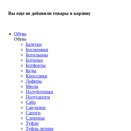
Вы еще не добавили товары в корзину
Обувь
Обувь
Балетки
Босоножки
Ботильоны
Ботинки
Ботфорты
Кеды
Кроссовки
Лоферы
Мюли
Полуботинки
Полусапоги
Сабо
Сандалии
Сапоги
Слипоны
Туфли
Туфли летние