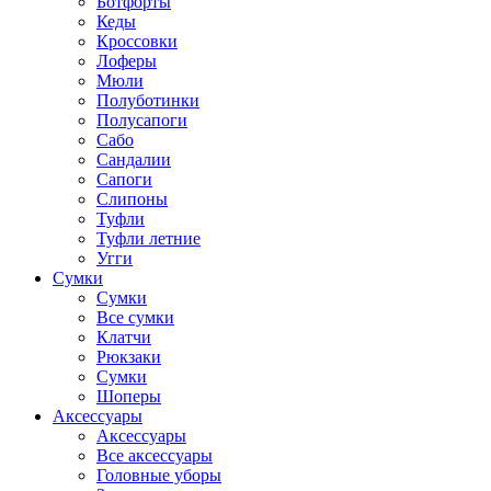
Ботфорты
Кеды
Кроссовки
Лоферы
Мюли
Полуботинки
Полусапоги
Сабо
Сандалии
Сапоги
Слипоны
Туфли
Туфли летние
Угги
Сумки
Сумки
Все сумки
Клатчи
Рюкзаки
Сумки
Шоперы
Аксессуары
Аксессуары
Все аксессуары
Головные уборы