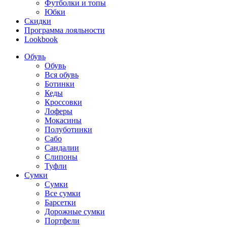
Футболки и топы
Юбки
Скидки
Программа лояльности
Lookbook
Обувь
Обувь
Вся обувь
Ботинки
Кеды
Кроссовки
Лоферы
Мокасины
Полуботинки
Сабо
Сандалии
Слипоны
Туфли
Сумки
Сумки
Все сумки
Барсетки
Дорожные сумки
Портфели