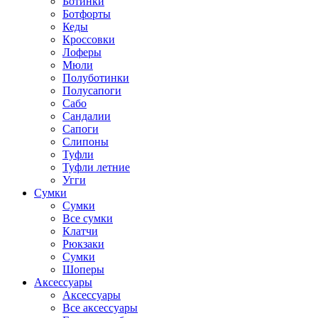
Ботинки
Ботфорты
Кеды
Кроссовки
Лоферы
Мюли
Полуботинки
Полусапоги
Сабо
Сандалии
Сапоги
Слипоны
Туфли
Туфли летние
Угги
Сумки
Сумки
Все сумки
Клатчи
Рюкзаки
Сумки
Шоперы
Аксессуары
Аксессуары
Все аксессуары