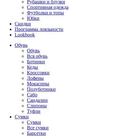
Рубашки и блузки
Спортивная одежда
Футболки и топы
Юбки
Скидки
Программа лояльности
Lookbook
Обувь
Обувь
Вся обувь
Ботинки
Кеды
Кроссовки
Лоферы
Мокасины
Полуботинки
Сабо
Сандалии
Слипоны
Туфли
Сумки
Сумки
Все сумки
Барсетки