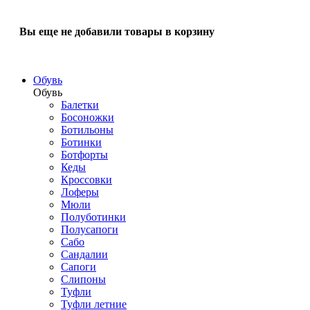
Вы еще не добавили товары в корзину
Обувь
Обувь
Балетки
Босоножки
Ботильоны
Ботинки
Ботфорты
Кеды
Кроссовки
Лоферы
Мюли
Полуботинки
Полусапоги
Сабо
Сандалии
Сапоги
Слипоны
Туфли
Туфли летние