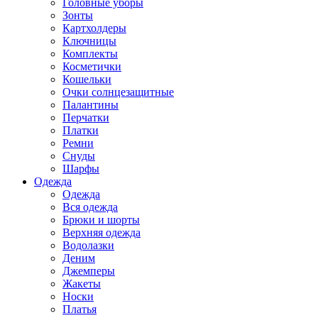
Головные уборы
Зонты
Картхолдеры
Ключницы
Комплекты
Косметички
Кошельки
Очки солнцезащитные
Палантины
Перчатки
Платки
Ремни
Снуды
Шарфы
Одежда
Одежда
Вся одежда
Брюки и шорты
Верхняя одежда
Водолазки
Деним
Джемперы
Жакеты
Носки
Платья