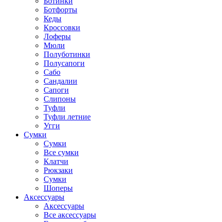
Ботинки
Ботфорты
Кеды
Кроссовки
Лоферы
Мюли
Полуботинки
Полусапоги
Сабо
Сандалии
Сапоги
Слипоны
Туфли
Туфли летние
Угги
Сумки
Сумки
Все сумки
Клатчи
Рюкзаки
Сумки
Шоперы
Аксессуары
Аксессуары
Все аксессуары