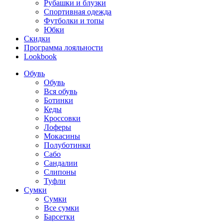
Рубашки и блузки
Спортивная одежда
Футболки и топы
Юбки
Скидки
Программа лояльности
Lookbook
Обувь
Обувь
Вся обувь
Ботинки
Кеды
Кроссовки
Лоферы
Мокасины
Полуботинки
Сабо
Сандалии
Слипоны
Туфли
Сумки
Сумки
Все сумки
Барсетки