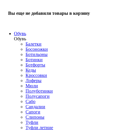
Вы еще не добавили товары в корзину
Обувь
Обувь
Балетки
Босоножки
Ботильоны
Ботинки
Ботфорты
Кеды
Кроссовки
Лоферы
Мюли
Полуботинки
Полусапоги
Сабо
Сандалии
Сапоги
Слипоны
Туфли
Туфли летние