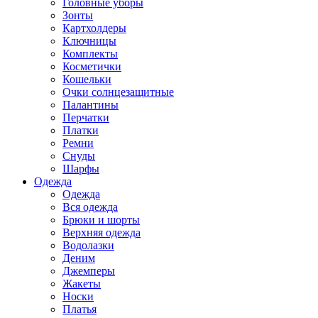
Головные уборы
Зонты
Картхолдеры
Ключницы
Комплекты
Косметички
Кошельки
Очки солнцезащитные
Палантины
Перчатки
Платки
Ремни
Снуды
Шарфы
Одежда
Одежда
Вся одежда
Брюки и шорты
Верхняя одежда
Водолазки
Деним
Джемперы
Жакеты
Носки
Платья