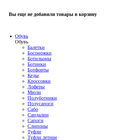
Вы еще не добавили товары в корзину
Обувь
Обувь
Балетки
Босоножки
Ботильоны
Ботинки
Ботфорты
Кеды
Кроссовки
Лоферы
Мюли
Полуботинки
Полусапоги
Сабо
Сандалии
Сапоги
Слипоны
Туфли
Туфли летние