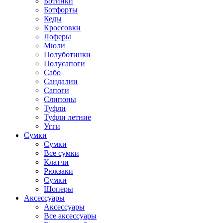
Ботинки
Ботфорты
Кеды
Кроссовки
Лоферы
Мюли
Полуботинки
Полусапоги
Сабо
Сандалии
Сапоги
Слипоны
Туфли
Туфли летние
Угги
Сумки
Сумки
Все сумки
Клатчи
Рюкзаки
Сумки
Шоперы
Аксессуары
Аксессуары
Все аксессуары