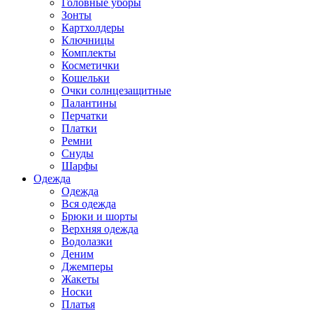
Головные уборы
Зонты
Картхолдеры
Ключницы
Комплекты
Косметички
Кошельки
Очки солнцезащитные
Палантины
Перчатки
Платки
Ремни
Снуды
Шарфы
Одежда
Одежда
Вся одежда
Брюки и шорты
Верхняя одежда
Водолазки
Деним
Джемперы
Жакеты
Носки
Платья