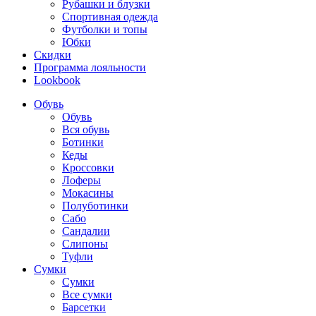
Рубашки и блузки
Спортивная одежда
Футболки и топы
Юбки
Скидки
Программа лояльности
Lookbook
Обувь
Обувь
Вся обувь
Ботинки
Кеды
Кроссовки
Лоферы
Мокасины
Полуботинки
Сабо
Сандалии
Слипоны
Туфли
Сумки
Сумки
Все сумки
Барсетки