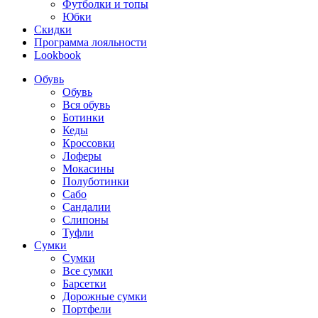
Футболки и топы
Юбки
Скидки
Программа лояльности
Lookbook
Обувь
Обувь
Вся обувь
Ботинки
Кеды
Кроссовки
Лоферы
Мокасины
Полуботинки
Сабо
Сандалии
Слипоны
Туфли
Сумки
Сумки
Все сумки
Барсетки
Дорожные сумки
Портфели