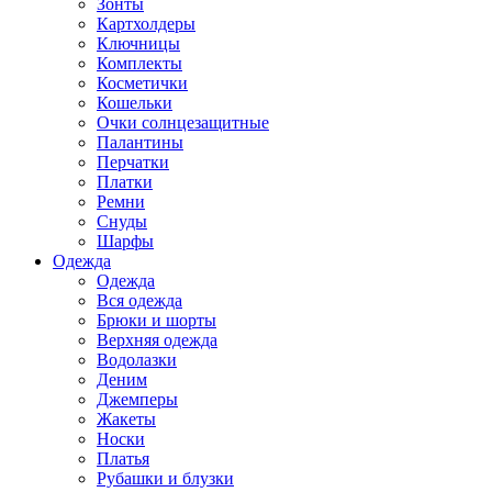
Зонты
Картхолдеры
Ключницы
Комплекты
Косметички
Кошельки
Очки солнцезащитные
Палантины
Перчатки
Платки
Ремни
Снуды
Шарфы
Одежда
Одежда
Вся одежда
Брюки и шорты
Верхняя одежда
Водолазки
Деним
Джемперы
Жакеты
Носки
Платья
Рубашки и блузки