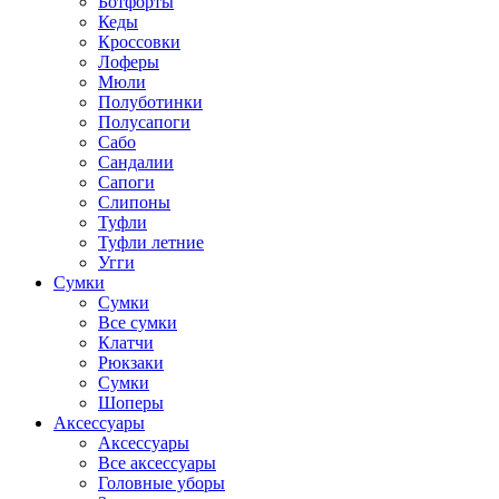
Ботфорты
Кеды
Кроссовки
Лоферы
Мюли
Полуботинки
Полусапоги
Сабо
Сандалии
Сапоги
Слипоны
Туфли
Туфли летние
Угги
Сумки
Сумки
Все сумки
Клатчи
Рюкзаки
Сумки
Шоперы
Аксессуары
Аксессуары
Все аксессуары
Головные уборы