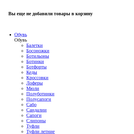
Вы еще не добавили товары в корзину
Обувь
Обувь
Балетки
Босоножки
Ботильоны
Ботинки
Ботфорты
Кеды
Кроссовки
Лоферы
Мюли
Полуботинки
Полусапоги
Сабо
Сандалии
Сапоги
Слипоны
Туфли
Туфли летние