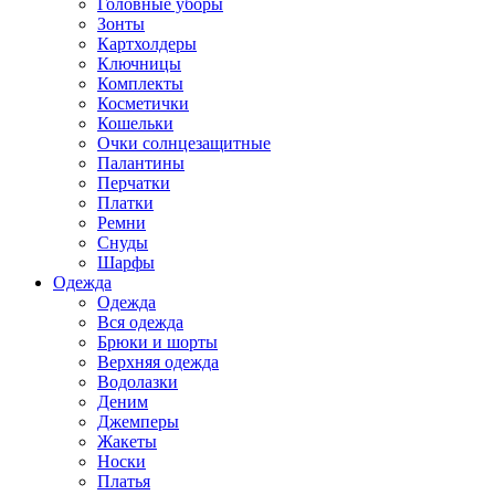
Головные уборы
Зонты
Картхолдеры
Ключницы
Комплекты
Косметички
Кошельки
Очки солнцезащитные
Палантины
Перчатки
Платки
Ремни
Снуды
Шарфы
Одежда
Одежда
Вся одежда
Брюки и шорты
Верхняя одежда
Водолазки
Деним
Джемперы
Жакеты
Носки
Платья