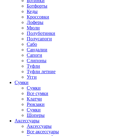
Ботинки
Ботфорты
Кеды
Кроссовки
Лоферы
Мюли
Полуботинки
Полусапоги
Сабо
Сандалии
Сапоги
Слипоны
Туфли
Туфли летние
Угги
Сумки
Сумки
Все сумки
Клатчи
Рюкзаки
Сумки
Шоперы
Аксессуары
Аксессуары
Все аксессуары