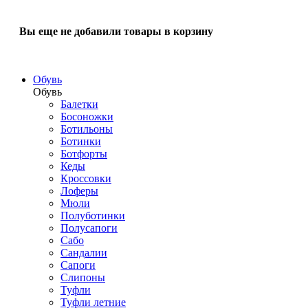
Вы еще не добавили товары в корзину
Обувь
Обувь
Балетки
Босоножки
Ботильоны
Ботинки
Ботфорты
Кеды
Кроссовки
Лоферы
Мюли
Полуботинки
Полусапоги
Сабо
Сандалии
Сапоги
Слипоны
Туфли
Туфли летние