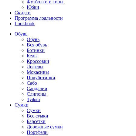
Футболки и топы
Юбки
Скидки
Программа лояльности
Lookbook
Обувь
Обувь
Вся обувь
Ботинки
Кеды
Кроссовки
Лоферы
Мокасины
Полуботинки
Сабо
Сандалии
Слипоны
Туфли
Сумки
Сумки
Все сумки
Барсетки
Дорожные сумки
Портфели