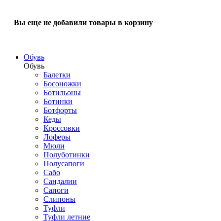
Вы еще не добавили товары в корзину
Обувь
Обувь
Балетки
Босоножки
Ботильоны
Ботинки
Ботфорты
Кеды
Кроссовки
Лоферы
Мюли
Полуботинки
Полусапоги
Сабо
Сандалии
Сапоги
Слипоны
Туфли
Туфли летние