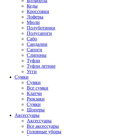
Ботфорты
Кеды
Кроссовки
Лоферы
Мюли
Полуботинки
Полусапоги
Сабо
Сандалии
Сапоги
Слипоны
Туфли
Туфли летние
Угги
Сумки
Сумки
Все сумки
Клатчи
Рюкзаки
Сумки
Шоперы
Аксессуары
Аксессуары
Все аксессуары
Головные уборы