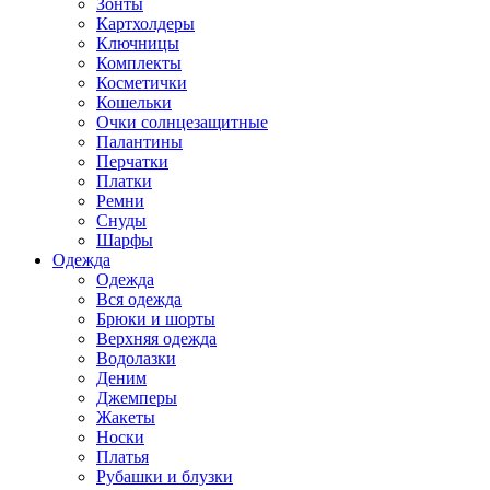
Зонты
Картхолдеры
Ключницы
Комплекты
Косметички
Кошельки
Очки солнцезащитные
Палантины
Перчатки
Платки
Ремни
Снуды
Шарфы
Одежда
Одежда
Вся одежда
Брюки и шорты
Верхняя одежда
Водолазки
Деним
Джемперы
Жакеты
Носки
Платья
Рубашки и блузки