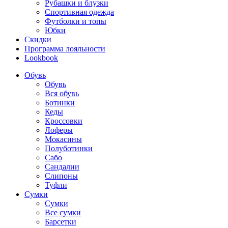
Рубашки и блузки
Спортивная одежда
Футболки и топы
Юбки
Скидки
Программа лояльности
Lookbook
Обувь
Обувь
Вся обувь
Ботинки
Кеды
Кроссовки
Лоферы
Мокасины
Полуботинки
Сабо
Сандалии
Слипоны
Туфли
Сумки
Сумки
Все сумки
Барсетки