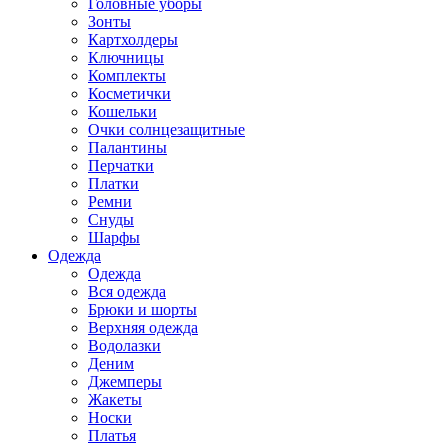
Головные уборы
Зонты
Картхолдеры
Ключницы
Комплекты
Косметички
Кошельки
Очки солнцезащитные
Палантины
Перчатки
Платки
Ремни
Снуды
Шарфы
Одежда
Одежда
Вся одежда
Брюки и шорты
Верхняя одежда
Водолазки
Деним
Джемперы
Жакеты
Носки
Платья