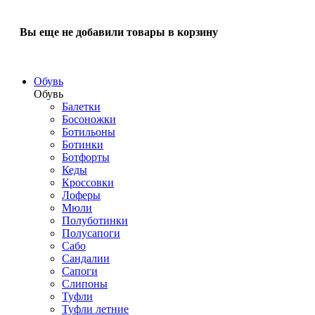
Вы еще не добавили товары в корзину
Обувь
Обувь
Балетки
Босоножки
Ботильоны
Ботинки
Ботфорты
Кеды
Кроссовки
Лоферы
Мюли
Полуботинки
Полусапоги
Сабо
Сандалии
Сапоги
Слипоны
Туфли
Туфли летние