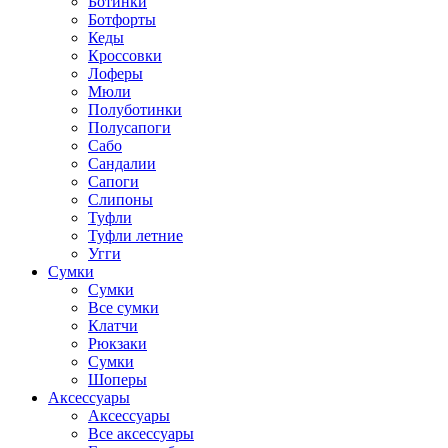
Ботинки
Ботфорты
Кеды
Кроссовки
Лоферы
Мюли
Полуботинки
Полусапоги
Сабо
Сандалии
Сапоги
Слипоны
Туфли
Туфли летние
Угги
Сумки
Сумки
Все сумки
Клатчи
Рюкзаки
Сумки
Шоперы
Аксессуары
Аксессуары
Все аксессуары