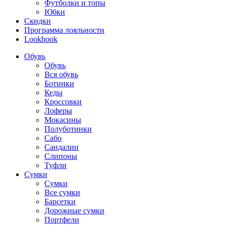
Футболки и топы
Юбки
Скидки
Программа лояльности
Lookbook
Обувь
Обувь
Вся обувь
Ботинки
Кеды
Кроссовки
Лоферы
Мокасины
Полуботинки
Сабо
Сандалии
Слипоны
Туфли
Сумки
Сумки
Все сумки
Барсетки
Дорожные сумки
Портфели