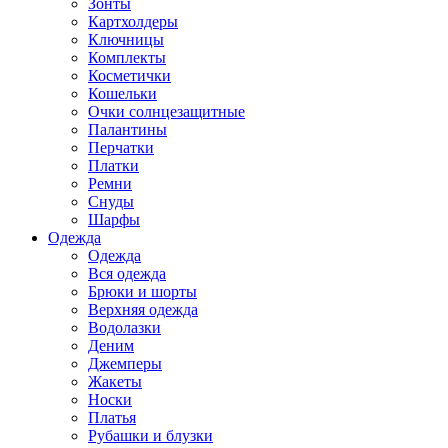
Зонты
Картхолдеры
Ключницы
Комплекты
Косметички
Кошельки
Очки солнцезащитные
Палантины
Перчатки
Платки
Ремни
Снуды
Шарфы
Одежда
Одежда
Вся одежда
Брюки и шорты
Верхняя одежда
Водолазки
Деним
Джемперы
Жакеты
Носки
Платья
Рубашки и блузки