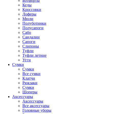
Ботфорты
Кеды
Кроссовки
Лоферы
Мюли
Полуботинки
Полусапоги
Сабо
Сандалии
Сапоги
Слипоны
Туфли
Туфли летние
Угги
Сумки
Сумки
Все сумки
Клатчи
Рюкзаки
Сумки
Шоперы
Аксессуары
Аксессуары
Все аксессуары
Головные уборы