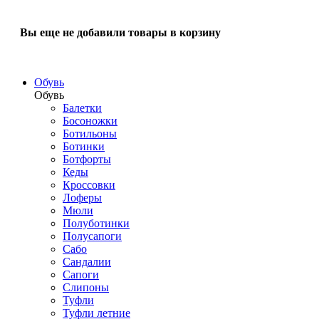
Вы еще не добавили товары в корзину
Обувь
Обувь
Балетки
Босоножки
Ботильоны
Ботинки
Ботфорты
Кеды
Кроссовки
Лоферы
Мюли
Полуботинки
Полусапоги
Сабо
Сандалии
Сапоги
Слипоны
Туфли
Туфли летние