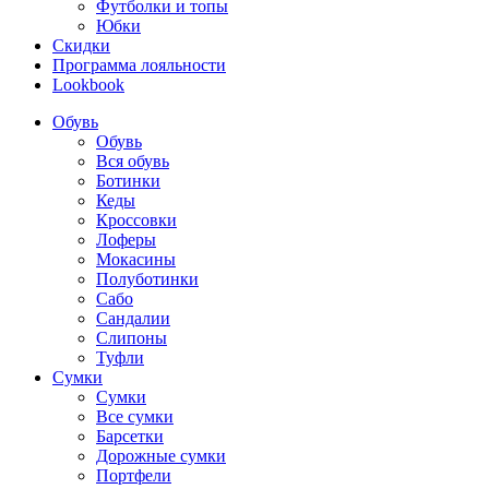
Футболки и топы
Юбки
Скидки
Программа лояльности
Lookbook
Обувь
Обувь
Вся обувь
Ботинки
Кеды
Кроссовки
Лоферы
Мокасины
Полуботинки
Сабо
Сандалии
Слипоны
Туфли
Сумки
Сумки
Все сумки
Барсетки
Дорожные сумки
Портфели