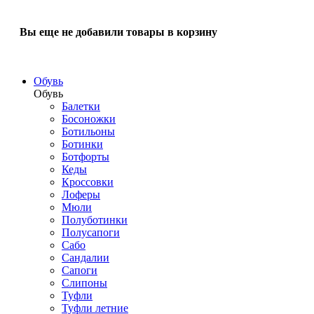
Вы еще не добавили товары в корзину
Обувь
Обувь
Балетки
Босоножки
Ботильоны
Ботинки
Ботфорты
Кеды
Кроссовки
Лоферы
Мюли
Полуботинки
Полусапоги
Сабо
Сандалии
Сапоги
Слипоны
Туфли
Туфли летние