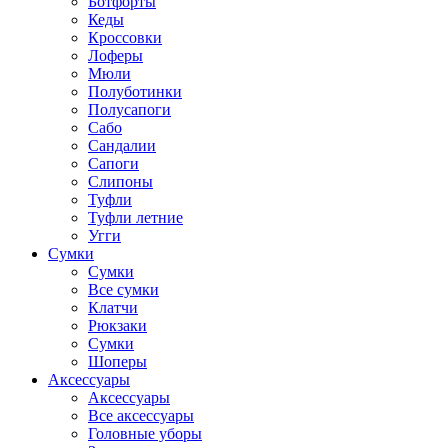
Ботфорты
Кеды
Кроссовки
Лоферы
Мюли
Полуботинки
Полусапоги
Сабо
Сандалии
Сапоги
Слипоны
Туфли
Туфли летние
Угги
Сумки
Сумки
Все сумки
Клатчи
Рюкзаки
Сумки
Шоперы
Аксессуары
Аксессуары
Все аксессуары
Головные уборы