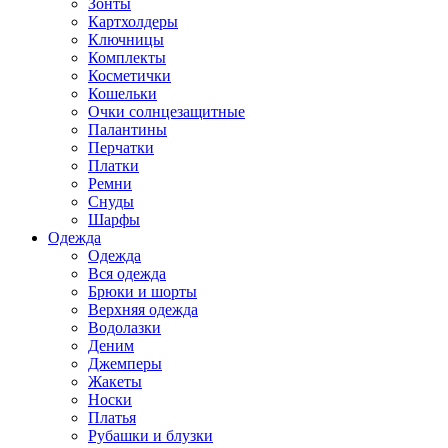
Зонты
Картхолдеры
Ключницы
Комплекты
Косметички
Кошельки
Очки солнцезащитные
Палантины
Перчатки
Платки
Ремни
Снуды
Шарфы
Одежда
Одежда
Вся одежда
Брюки и шорты
Верхняя одежда
Водолазки
Деним
Джемперы
Жакеты
Носки
Платья
Рубашки и блузки