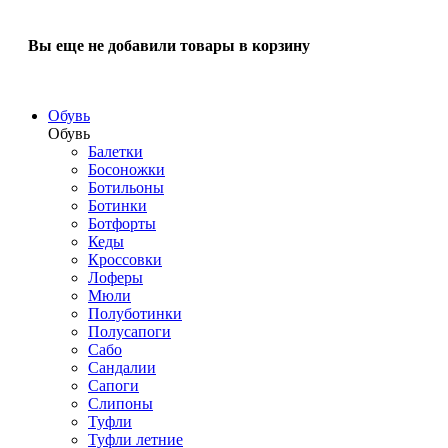
Вы еще не добавили товары в корзину
Обувь
Обувь
Балетки
Босоножки
Ботильоны
Ботинки
Ботфорты
Кеды
Кроссовки
Лоферы
Мюли
Полуботинки
Полусапоги
Сабо
Сандалии
Сапоги
Слипоны
Туфли
Туфли летние