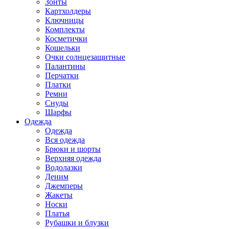
Зонты
Картхолдеры
Ключницы
Комплекты
Косметички
Кошельки
Очки солнцезащитные
Палантины
Перчатки
Платки
Ремни
Снуды
Шарфы
Одежда
Одежда
Вся одежда
Брюки и шорты
Верхняя одежда
Водолазки
Деним
Джемперы
Жакеты
Носки
Платья
Рубашки и блузки