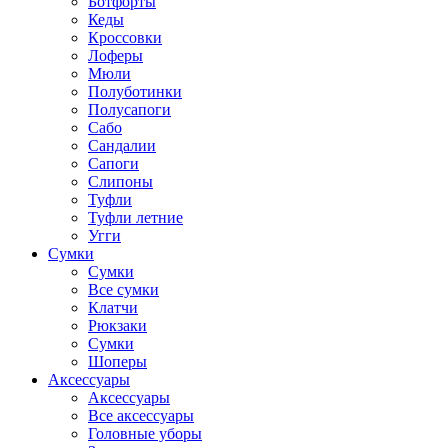
Ботфорты
Кеды
Кроссовки
Лоферы
Мюли
Полуботинки
Полусапоги
Сабо
Сандалии
Сапоги
Слипоны
Туфли
Туфли летние
Угги
Сумки
Сумки
Все сумки
Клатчи
Рюкзаки
Сумки
Шоперы
Аксессуары
Аксессуары
Все аксессуары
Головные уборы