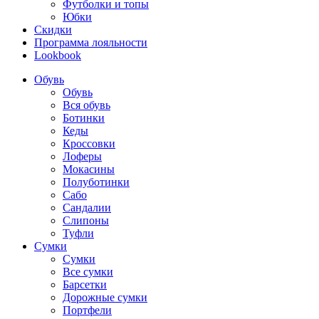
Футболки и топы
Юбки
Скидки
Программа лояльности
Lookbook
Обувь
Обувь
Вся обувь
Ботинки
Кеды
Кроссовки
Лоферы
Мокасины
Полуботинки
Сабо
Сандалии
Слипоны
Туфли
Сумки
Сумки
Все сумки
Барсетки
Дорожные сумки
Портфели