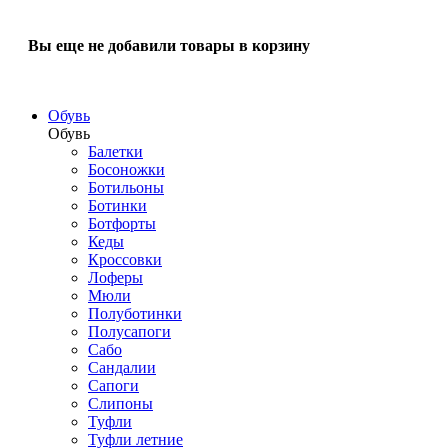
Вы еще не добавили товары в корзину
Обувь
Обувь
Балетки
Босоножки
Ботильоны
Ботинки
Ботфорты
Кеды
Кроссовки
Лоферы
Мюли
Полуботинки
Полусапоги
Сабо
Сандалии
Сапоги
Слипоны
Туфли
Туфли летние