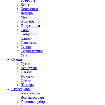
Ботфорты
Кеды
Кроссовки
Лоферы
Мюли
Полуботинки
Полусапоги
Сабо
Сандалии
Сапоги
Слипоны
Туфли
Туфли летние
Угги
Сумки
Сумки
Все сумки
Клатчи
Рюкзаки
Сумки
Шоперы
Аксессуары
Аксессуары
Все аксессуары
Головные уборы