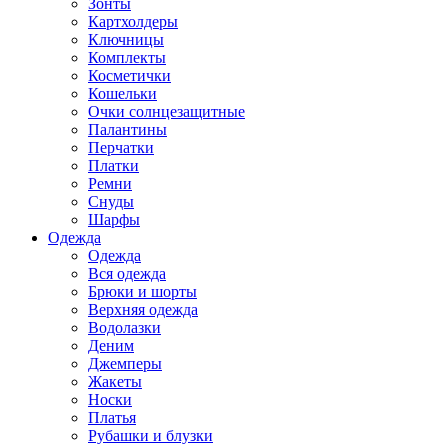
Зонты
Картхолдеры
Ключницы
Комплекты
Косметички
Кошельки
Очки солнцезащитные
Палантины
Перчатки
Платки
Ремни
Снуды
Шарфы
Одежда
Одежда
Вся одежда
Брюки и шорты
Верхняя одежда
Водолазки
Деним
Джемперы
Жакеты
Носки
Платья
Рубашки и блузки