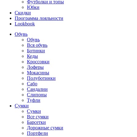
Футболки и топы
Юбки
Скидки
Программа лояльности
Lookbook
Обувь
Обувь
Вся обувь
Ботинки
Кеды
Кроссовки
Лоферы
Мокасины
Полуботинки
Сабо
Сандалии
Слипоны
Туфли
Сумки
Сумки
Все сумки
Барсетки
Дорожные сумки
Портфели