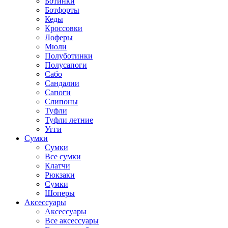
Ботинки
Ботфорты
Кеды
Кроссовки
Лоферы
Мюли
Полуботинки
Полусапоги
Сабо
Сандалии
Сапоги
Слипоны
Туфли
Туфли летние
Угги
Сумки
Сумки
Все сумки
Клатчи
Рюкзаки
Сумки
Шоперы
Аксессуары
Аксессуары
Все аксессуары