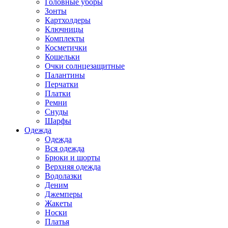
Головные уборы
Зонты
Картхолдеры
Ключницы
Комплекты
Косметички
Кошельки
Очки солнцезащитные
Палантины
Перчатки
Платки
Ремни
Снуды
Шарфы
Одежда
Одежда
Вся одежда
Брюки и шорты
Верхняя одежда
Водолазки
Деним
Джемперы
Жакеты
Носки
Платья