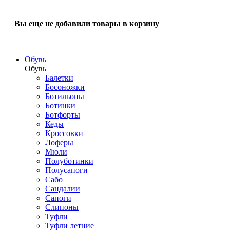
Вы еще не добавили товары в корзину
Обувь
Обувь
Балетки
Босоножки
Ботильоны
Ботинки
Ботфорты
Кеды
Кроссовки
Лоферы
Мюли
Полуботинки
Полусапоги
Сабо
Сандалии
Сапоги
Слипоны
Туфли
Туфли летние