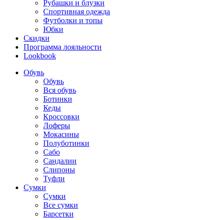
Рубашки и блузки
Спортивная одежда
Футболки и топы
Юбки
Скидки
Программа лояльности
Lookbook
Обувь
Обувь
Вся обувь
Ботинки
Кеды
Кроссовки
Лоферы
Мокасины
Полуботинки
Сабо
Сандалии
Слипоны
Туфли
Сумки
Сумки
Все сумки
Барсетки