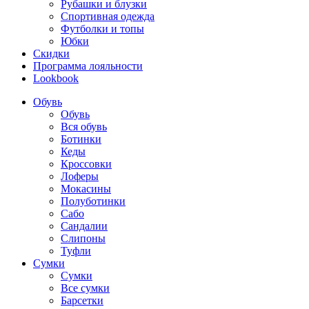
Рубашки и блузки
Спортивная одежда
Футболки и топы
Юбки
Скидки
Программа лояльности
Lookbook
Обувь
Обувь
Вся обувь
Ботинки
Кеды
Кроссовки
Лоферы
Мокасины
Полуботинки
Сабо
Сандалии
Слипоны
Туфли
Сумки
Сумки
Все сумки
Барсетки