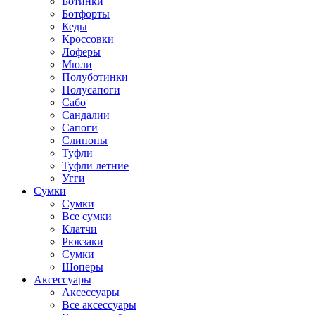
Ботинки
Ботфорты
Кеды
Кроссовки
Лоферы
Мюли
Полуботинки
Полусапоги
Сабо
Сандалии
Сапоги
Слипоны
Туфли
Туфли летние
Угги
Сумки
Сумки
Все сумки
Клатчи
Рюкзаки
Сумки
Шоперы
Аксессуары
Аксессуары
Все аксессуары