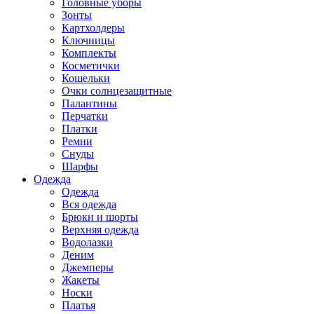
Головные уборы
Зонты
Картхолдеры
Ключницы
Комплекты
Косметички
Кошельки
Очки солнцезащитные
Палантины
Перчатки
Платки
Ремни
Снуды
Шарфы
Одежда
Одежда
Вся одежда
Брюки и шорты
Верхняя одежда
Водолазки
Деним
Джемперы
Жакеты
Носки
Платья