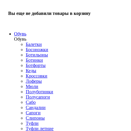
Вы еще не добавили товары в корзину
Обувь
Обувь
Балетки
Босоножки
Ботильоны
Ботинки
Ботфорты
Кеды
Кроссовки
Лоферы
Мюли
Полуботинки
Полусапоги
Сабо
Сандалии
Сапоги
Слипоны
Туфли
Туфли летние