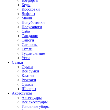
Ботфорты
Кеды
Кроссовки
Лоферы
Мюли
Полуботинки
Полусапоги
Сабо
Сандалии
Сапоги
Слипоны
Туфли
Туфли летние
Угги
Сумки
Сумки
Все сумки
Клатчи
Рюкзаки
Сумки
Шоперы
Аксессуары
Аксессуары
Все аксессуары
Головные уборы