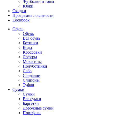
Футболки и топы
Юбки
Скидки
Программа лояльности
Lookbook
Обувь
Обувь
Вся обувь
Ботинки
Кеды
Кроссовки
Лоферы
Мокасины
Полуботинки
Сабо
Сандалии
Слипоны
Туфли
Сумки
Сумки
Все сумки
Барсетки
Дорожные сумки
Портфели