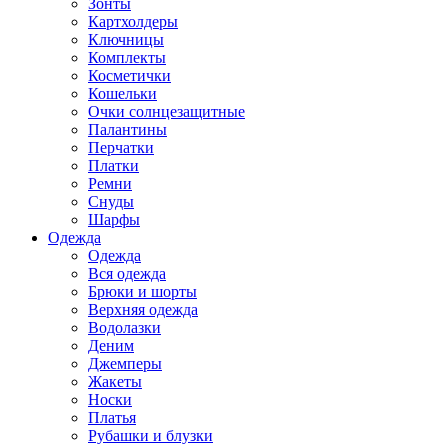
Зонты
Картхолдеры
Ключницы
Комплекты
Косметички
Кошельки
Очки солнцезащитные
Палантины
Перчатки
Платки
Ремни
Снуды
Шарфы
Одежда
Одежда
Вся одежда
Брюки и шорты
Верхняя одежда
Водолазки
Деним
Джемперы
Жакеты
Носки
Платья
Рубашки и блузки