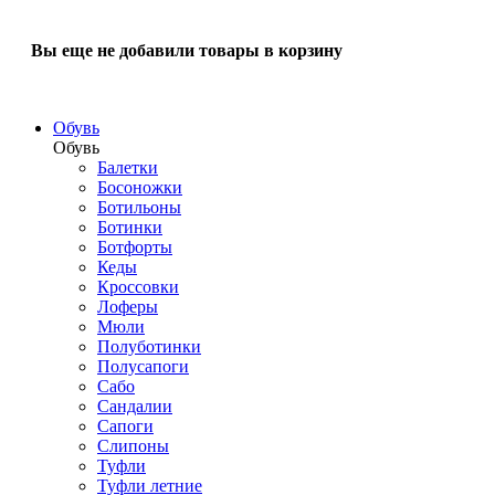
Вы еще не добавили товары в корзину
Обувь
Обувь
Балетки
Босоножки
Ботильоны
Ботинки
Ботфорты
Кеды
Кроссовки
Лоферы
Мюли
Полуботинки
Полусапоги
Сабо
Сандалии
Сапоги
Слипоны
Туфли
Туфли летние