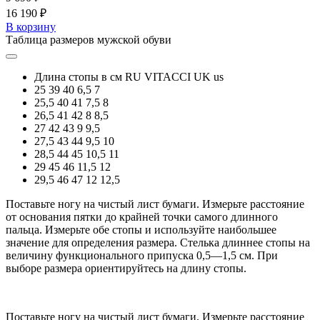
16 190 ₽
В корзину
Таблица размеров мужской обуви
Длина стопы в см
RU
VITACCI
UK
us
25
39
40
6,5
7
25,5
40
41
7,5
8
26,5
41
42
8
8,5
27
42
43
9
9,5
27,5
43
44
9,5
10
28,5
44
45
10,5
11
29
45
46
11,5
12
29,5
46
47
12
12,5
Поставьте ногу на чистый лист бумаги. Измерьте расстояние
от основания пятки до крайней точки самого длинного
пальца. Измерьте обе стопы и используйте наибольшее
значение для определения размера. Стелька длиннее стопы на
величину функционального припуска 0,5—1,5 см. При
выборе размера ориентируйтесь на длину стопы.
Поставьте ногу на чистый лист бумаги. Измерьте расстояние