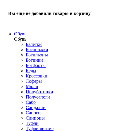
Вы еще не добавили товары в корзину
Обувь
Обувь
Балетки
Босоножки
Ботильоны
Ботинки
Ботфорты
Кеды
Кроссовки
Лоферы
Мюли
Полуботинки
Полусапоги
Сабо
Сандалии
Сапоги
Слипоны
Туфли
Туфли летние