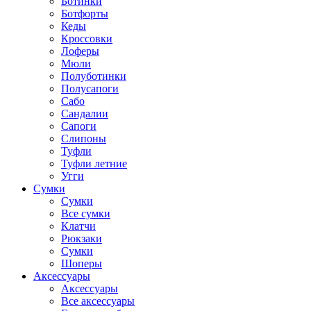
Ботинки
Ботфорты
Кеды
Кроссовки
Лоферы
Мюли
Полуботинки
Полусапоги
Сабо
Сандалии
Сапоги
Слипоны
Туфли
Туфли летние
Угги
Сумки
Сумки
Все сумки
Клатчи
Рюкзаки
Сумки
Шоперы
Аксессуары
Аксессуары
Все аксессуары