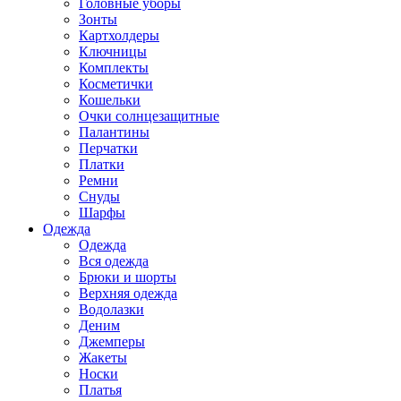
Головные уборы
Зонты
Картхолдеры
Ключницы
Комплекты
Косметички
Кошельки
Очки солнцезащитные
Палантины
Перчатки
Платки
Ремни
Снуды
Шарфы
Одежда
Одежда
Вся одежда
Брюки и шорты
Верхняя одежда
Водолазки
Деним
Джемперы
Жакеты
Носки
Платья