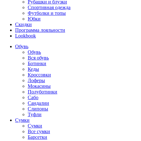
Рубашки и блузки
Спортивная одежда
Футболки и топы
Юбки
Скидки
Программа лояльности
Lookbook
Обувь
Обувь
Вся обувь
Ботинки
Кеды
Кроссовки
Лоферы
Мокасины
Полуботинки
Сабо
Сандалии
Слипоны
Туфли
Сумки
Сумки
Все сумки
Барсетки