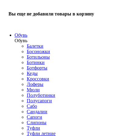
Вы еще не добавили товары в корзину
Обувь
Обувь
Балетки
Босоножки
Ботильоны
Ботинки
Ботфорты
Кеды
Кроссовки
Лоферы
Мюли
Полуботинки
Полусапоги
Сабо
Сандалии
Сапоги
Слипоны
Туфли
Туфли летние