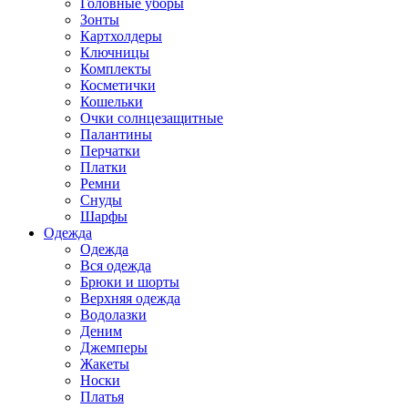
Головные уборы
Зонты
Картхолдеры
Ключницы
Комплекты
Косметички
Кошельки
Очки солнцезащитные
Палантины
Перчатки
Платки
Ремни
Снуды
Шарфы
Одежда
Одежда
Вся одежда
Брюки и шорты
Верхняя одежда
Водолазки
Деним
Джемперы
Жакеты
Носки
Платья