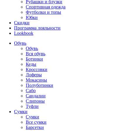
Рубашки и блузки
Спортивная одежда
Футболки и топы
Юбки
Скидки
Программа лояльности
Lookbook
Обувь
Обувь
Вся обувь
Ботинки
Кеды
Кроссовки
Лоферы
Мокасины
Полуботинки
Сабо
Сандалии
Слипоны
Туфли
Сумки
Сумки
Все сумки
Барсетки