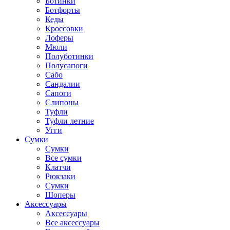
Ботинки
Ботфорты
Кеды
Кроссовки
Лоферы
Мюли
Полуботинки
Полусапоги
Сабо
Сандалии
Сапоги
Слипоны
Туфли
Туфли летние
Угги
Сумки
Сумки
Все сумки
Клатчи
Рюкзаки
Сумки
Шоперы
Аксессуары
Аксессуары
Все аксессуары