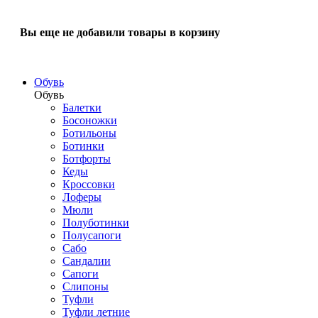
Вы еще не добавили товары в корзину
Обувь
Обувь
Балетки
Босоножки
Ботильоны
Ботинки
Ботфорты
Кеды
Кроссовки
Лоферы
Мюли
Полуботинки
Полусапоги
Сабо
Сандалии
Сапоги
Слипоны
Туфли
Туфли летние