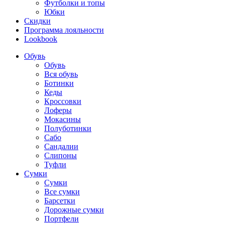
Футболки и топы
Юбки
Скидки
Программа лояльности
Lookbook
Обувь
Обувь
Вся обувь
Ботинки
Кеды
Кроссовки
Лоферы
Мокасины
Полуботинки
Сабо
Сандалии
Слипоны
Туфли
Сумки
Сумки
Все сумки
Барсетки
Дорожные сумки
Портфели