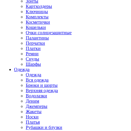
Зонты
Картхолдеры
Ключницы
Комплекты
Косметички
Кошельки
Очки солнцезащитные
Палантины
Перчатки
Платки
Ремни
Снуды
Шарфы
Одежда
Одежда
Вся одежда
Брюки и шорты
Верхняя одежда
Водолазки
Деним
Джемперы
Жакеты
Носки
Платья
Рубашки и блузки