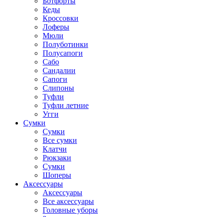
Ботфорты
Кеды
Кроссовки
Лоферы
Мюли
Полуботинки
Полусапоги
Сабо
Сандалии
Сапоги
Слипоны
Туфли
Туфли летние
Угги
Сумки
Сумки
Все сумки
Клатчи
Рюкзаки
Сумки
Шоперы
Аксессуары
Аксессуары
Все аксессуары
Головные уборы