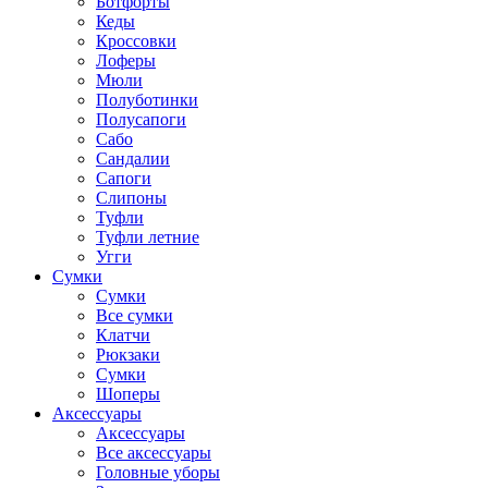
Ботфорты
Кеды
Кроссовки
Лоферы
Мюли
Полуботинки
Полусапоги
Сабо
Сандалии
Сапоги
Слипоны
Туфли
Туфли летние
Угги
Сумки
Сумки
Все сумки
Клатчи
Рюкзаки
Сумки
Шоперы
Аксессуары
Аксессуары
Все аксессуары
Головные уборы