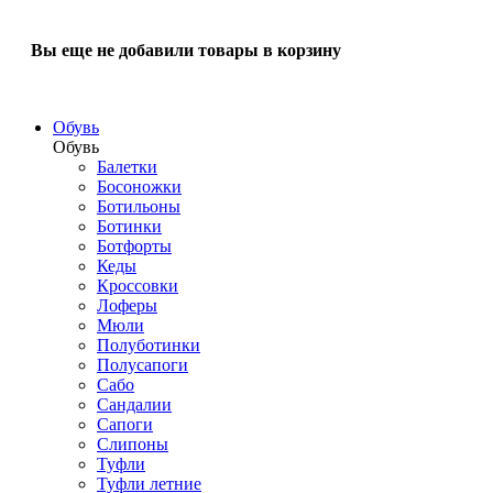
Вы еще не добавили товары в корзину
Обувь
Обувь
Балетки
Босоножки
Ботильоны
Ботинки
Ботфорты
Кеды
Кроссовки
Лоферы
Мюли
Полуботинки
Полусапоги
Сабо
Сандалии
Сапоги
Слипоны
Туфли
Туфли летние