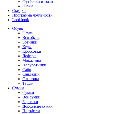
Футболки и топы
Юбки
Скидки
Программа лояльности
Lookbook
Обувь
Обувь
Вся обувь
Ботинки
Кеды
Кроссовки
Лоферы
Мокасины
Полуботинки
Сабо
Сандалии
Слипоны
Туфли
Сумки
Сумки
Все сумки
Барсетки
Дорожные сумки
Портфели