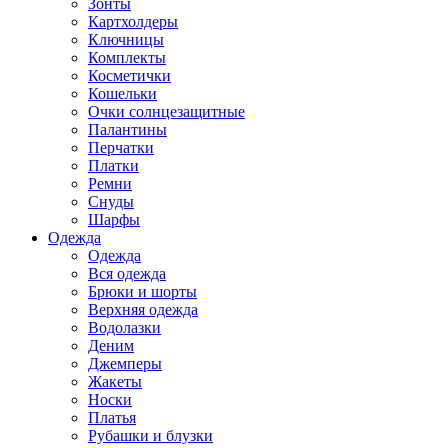
Зонты
Картхолдеры
Ключницы
Комплекты
Косметички
Кошельки
Очки солнцезащитные
Палантины
Перчатки
Платки
Ремни
Снуды
Шарфы
Одежда
Одежда
Вся одежда
Брюки и шорты
Верхняя одежда
Водолазки
Деним
Джемперы
Жакеты
Носки
Платья
Рубашки и блузки