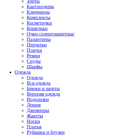
Зонты
Картхолдеры
Ключницы
Комплекты
Косметички
Кошельки
Очки солнцезащитные
Палантины
Перчатки
Платки
Ремни
Снуды
Шарфы
Одежда
Одежда
Вся одежда
Брюки и шорты
Верхняя одежда
Водолазки
Деним
Джемперы
Жакеты
Носки
Платья
Рубашки и блузки