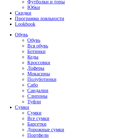
Футболки и топы
Юбки
Скидки
Программа лояльности
Lookbook
Обувь
Обувь
Вся обувь
Ботинки
Кеды
Кроссовки
Лоферы
Мокасины
Полуботинки
Сабо
Сандалии
Слипоны
Туфли
Сумки
Сумки
Все сумки
Барсетки
Дорожные сумки
Портфели