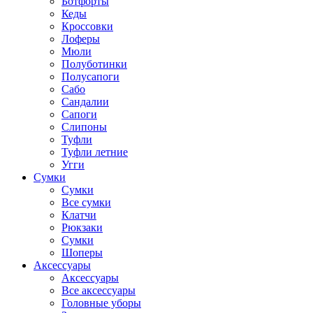
Ботфорты
Кеды
Кроссовки
Лоферы
Мюли
Полуботинки
Полусапоги
Сабо
Сандалии
Сапоги
Слипоны
Туфли
Туфли летние
Угги
Сумки
Сумки
Все сумки
Клатчи
Рюкзаки
Сумки
Шоперы
Аксессуары
Аксессуары
Все аксессуары
Головные уборы