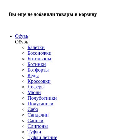
Вы еще не добавили товары в корзину
Обувь
Обувь
Балетки
Босоножки
Ботильоны
Ботинки
Ботфорты
Кеды
Кроссовки
Лоферы
Мюли
Полуботинки
Полусапоги
Сабо
Сандалии
Сапоги
Слипоны
Туфли
Туфли летние