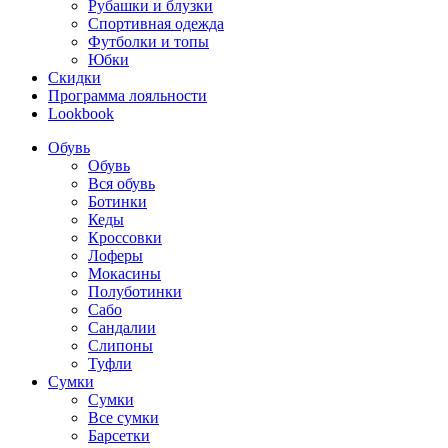
Рубашки и блузки
Спортивная одежда
Футболки и топы
Юбки
Скидки
Программа лояльности
Lookbook
Обувь
Обувь
Вся обувь
Ботинки
Кеды
Кроссовки
Лоферы
Мокасины
Полуботинки
Сабо
Сандалии
Слипоны
Туфли
Сумки
Сумки
Все сумки
Барсетки