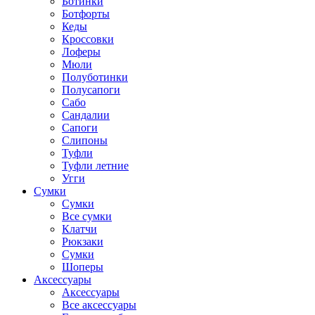
Ботинки
Ботфорты
Кеды
Кроссовки
Лоферы
Мюли
Полуботинки
Полусапоги
Сабо
Сандалии
Сапоги
Слипоны
Туфли
Туфли летние
Угги
Сумки
Сумки
Все сумки
Клатчи
Рюкзаки
Сумки
Шоперы
Аксессуары
Аксессуары
Все аксессуары