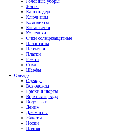
Головные уборы
Зонты
Картхолдеры
Ключницы
Комплекты
Косметички
Кошельки
Очки солнцезащитные
Палантины
Перчатки
Платки
Ремни
Снуды
Шарфы
Одежда
Одежда
Вся одежда
Брюки и шорты
Верхняя одежда
Водолазки
Деним
Джемперы
Жакеты
Носки
Платья