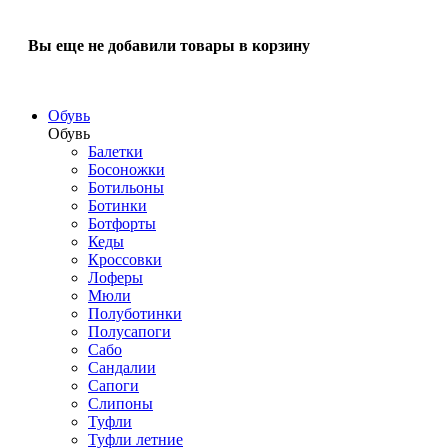
Вы еще не добавили товары в корзину
Обувь
Обувь
Балетки
Босоножки
Ботильоны
Ботинки
Ботфорты
Кеды
Кроссовки
Лоферы
Мюли
Полуботинки
Полусапоги
Сабо
Сандалии
Сапоги
Слипоны
Туфли
Туфли летние