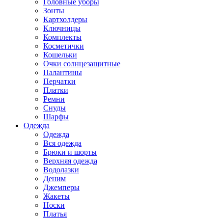
Головные уборы
Зонты
Картхолдеры
Ключницы
Комплекты
Косметички
Кошельки
Очки солнцезащитные
Палантины
Перчатки
Платки
Ремни
Снуды
Шарфы
Одежда
Одежда
Вся одежда
Брюки и шорты
Верхняя одежда
Водолазки
Деним
Джемперы
Жакеты
Носки
Платья