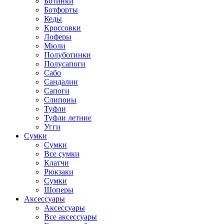
Ботинки
Ботфорты
Кеды
Кроссовки
Лоферы
Мюли
Полуботинки
Полусапоги
Сабо
Сандалии
Сапоги
Слипоны
Туфли
Туфли летние
Угги
Сумки
Сумки
Все сумки
Клатчи
Рюкзаки
Сумки
Шоперы
Аксессуары
Аксессуары
Все аксессуары