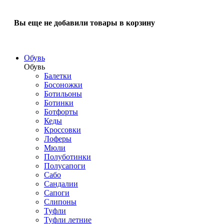
Вы еще не добавили товары в корзину
Обувь
Обувь
Балетки
Босоножки
Ботильоны
Ботинки
Ботфорты
Кеды
Кроссовки
Лоферы
Мюли
Полуботинки
Полусапоги
Сабо
Сандалии
Сапоги
Слипоны
Туфли
Туфли летние