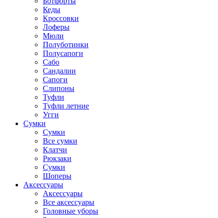
Ботфорты
Кеды
Кроссовки
Лоферы
Мюли
Полуботинки
Полусапоги
Сабо
Сандалии
Сапоги
Слипоны
Туфли
Туфли летние
Угги
Сумки
Сумки
Все сумки
Клатчи
Рюкзаки
Сумки
Шоперы
Аксессуары
Аксессуары
Все аксессуары
Головные уборы