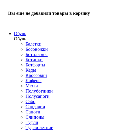
Вы еще не добавили товары в корзину
Обувь
Обувь
Балетки
Босоножки
Ботильоны
Ботинки
Ботфорты
Кеды
Кроссовки
Лоферы
Мюли
Полуботинки
Полусапоги
Сабо
Сандалии
Сапоги
Слипоны
Туфли
Туфли летние