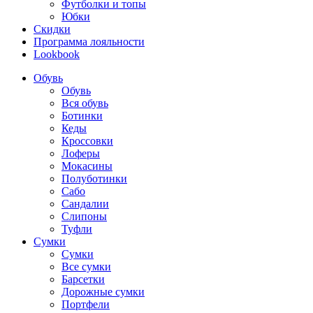
Футболки и топы
Юбки
Скидки
Программа лояльности
Lookbook
Обувь
Обувь
Вся обувь
Ботинки
Кеды
Кроссовки
Лоферы
Мокасины
Полуботинки
Сабо
Сандалии
Слипоны
Туфли
Сумки
Сумки
Все сумки
Барсетки
Дорожные сумки
Портфели