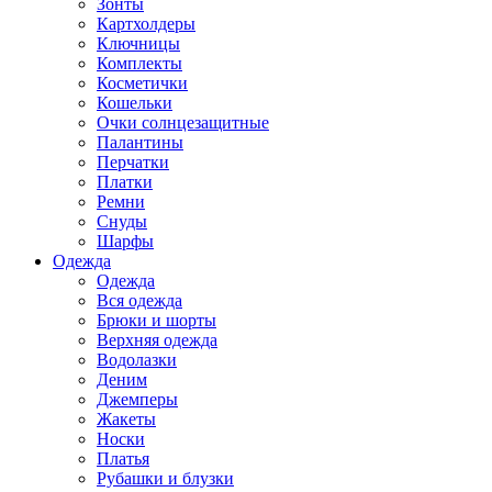
Зонты
Картхолдеры
Ключницы
Комплекты
Косметички
Кошельки
Очки солнцезащитные
Палантины
Перчатки
Платки
Ремни
Снуды
Шарфы
Одежда
Одежда
Вся одежда
Брюки и шорты
Верхняя одежда
Водолазки
Деним
Джемперы
Жакеты
Носки
Платья
Рубашки и блузки