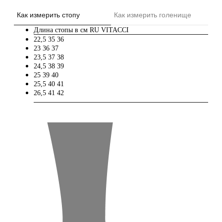
Как измерить стопу
Как измерить голенище
Длина стопы в см
RU
VITACCI
22,5
35
36
23
36
37
23,5
37
38
24,5
38
39
25
39
40
25,5
40
41
26,5
41
42