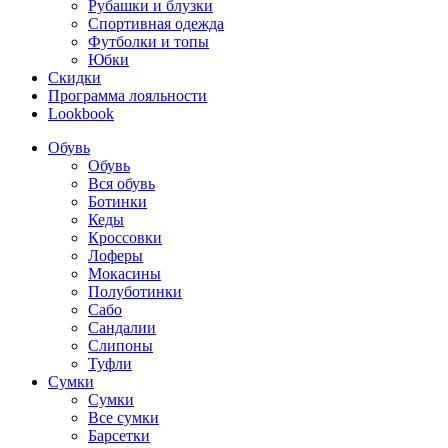
Рубашки и блузки
Спортивная одежда
Футболки и топы
Юбки
Скидки
Программа лояльности
Lookbook
Обувь
Обувь
Вся обувь
Ботинки
Кеды
Кроссовки
Лоферы
Мокасины
Полуботинки
Сабо
Сандалии
Слипоны
Туфли
Сумки
Сумки
Все сумки
Барсетки