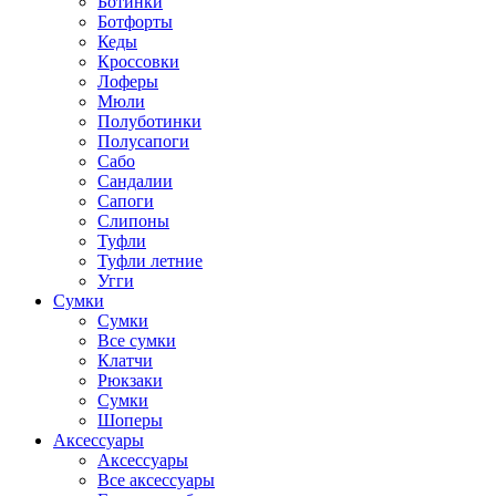
Ботинки
Ботфорты
Кеды
Кроссовки
Лоферы
Мюли
Полуботинки
Полусапоги
Сабо
Сандалии
Сапоги
Слипоны
Туфли
Туфли летние
Угги
Сумки
Сумки
Все сумки
Клатчи
Рюкзаки
Сумки
Шоперы
Аксессуары
Аксессуары
Все аксессуары