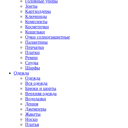
Головные уборы
Зонты
Картхолдеры
Ключницы
Комплекты
Косметички
Кошельки
Очки солнцезащитные
Палантины
Перчатки
Платки
Ремни
Снуды
Шарфы
Одежда
Одежда
Вся одежда
Брюки и шорты
Верхняя одежда
Водолазки
Деним
Джемперы
Жакеты
Носки
Платья