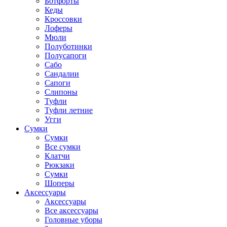
Ботфорты
Кеды
Кроссовки
Лоферы
Мюли
Полуботинки
Полусапоги
Сабо
Сандалии
Сапоги
Слипоны
Туфли
Туфли летние
Угги
Сумки
Сумки
Все сумки
Клатчи
Рюкзаки
Сумки
Шоперы
Аксессуары
Аксессуары
Все аксессуары
Головные уборы