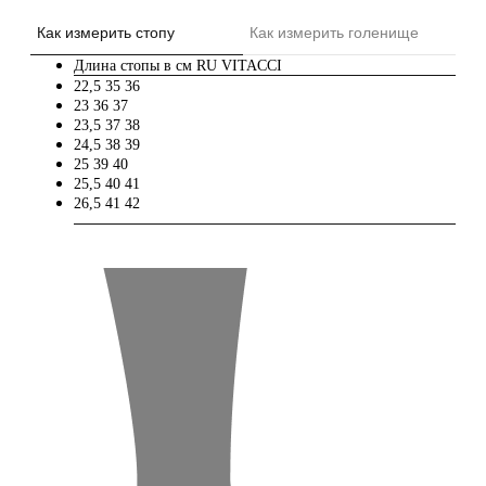
Как измерить стопу
Как измерить голенище
Длина стопы в см
RU
VITACCI
22,5
35
36
23
36
37
23,5
37
38
24,5
38
39
25
39
40
25,5
40
41
26,5
41
42