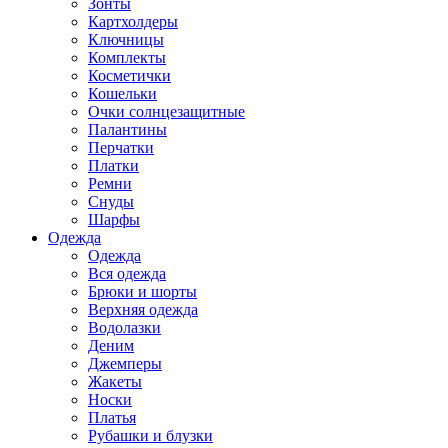
Зонты
Картхолдеры
Ключницы
Комплекты
Косметички
Кошельки
Очки солнцезащитные
Палантины
Перчатки
Платки
Ремни
Снуды
Шарфы
Одежда
Одежда
Вся одежда
Брюки и шорты
Верхняя одежда
Водолазки
Деним
Джемперы
Жакеты
Носки
Платья
Рубашки и блузки