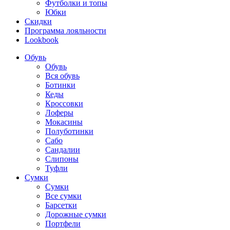
Футболки и топы
Юбки
Скидки
Программа лояльности
Lookbook
Обувь
Обувь
Вся обувь
Ботинки
Кеды
Кроссовки
Лоферы
Мокасины
Полуботинки
Сабо
Сандалии
Слипоны
Туфли
Сумки
Сумки
Все сумки
Барсетки
Дорожные сумки
Портфели