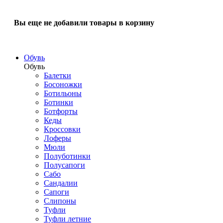
Вы еще не добавили товары в корзину
Обувь
Обувь
Балетки
Босоножки
Ботильоны
Ботинки
Ботфорты
Кеды
Кроссовки
Лоферы
Мюли
Полуботинки
Полусапоги
Сабо
Сандалии
Сапоги
Слипоны
Туфли
Туфли летние