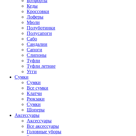
Ботфорты
Кеды
Кроссовки
Лоферы
Мюли
Полуботинки
Полусапоги
Сабо
Сандалии
Сапоги
Слипоны
Туфли
Туфли летние
Угги
Сумки
Сумки
Все сумки
Клатчи
Рюкзаки
Сумки
Шоперы
Аксессуары
Аксессуары
Все аксессуары
Головные уборы