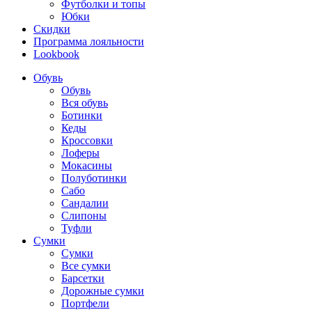
Футболки и топы
Юбки
Скидки
Программа лояльности
Lookbook
Обувь
Обувь
Вся обувь
Ботинки
Кеды
Кроссовки
Лоферы
Мокасины
Полуботинки
Сабо
Сандалии
Слипоны
Туфли
Сумки
Сумки
Все сумки
Барсетки
Дорожные сумки
Портфели