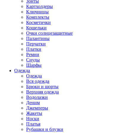
Зонты
Картхолдеры
Ключницы
Комплекты
Косметички
Кошельки
Очки солнцезащитные
Палантины
Перчатки
Платки
Ремни
Снуды
Шарфы
Одежда
Одежда
Вся одежда
Брюки и шорты
Верхняя одежда
Водолазки
Деним
Джемперы
Жакеты
Носки
Платья
Рубашки и блузки