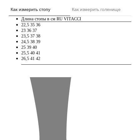
Как измерить стопу
Как измерить голенище
Длина стопы в см
RU
VITACCI
22,5
35
36
23
36
37
23,5
37
38
24,5
38
39
25
39
40
25,5
40
41
26,5
41
42