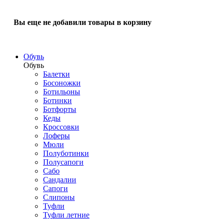
Вы еще не добавили товары в корзину
Обувь
Обувь
Балетки
Босоножки
Ботильоны
Ботинки
Ботфорты
Кеды
Кроссовки
Лоферы
Мюли
Полуботинки
Полусапоги
Сабо
Сандалии
Сапоги
Слипоны
Туфли
Туфли летние