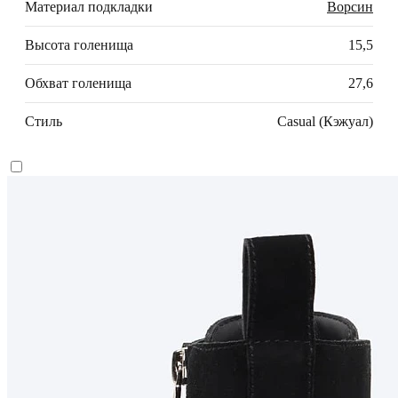
Материал подкладки
Ворсин
Высота голенища
15,5
Обхват голенища
27,6
Стиль
Casual (Кэжуал)