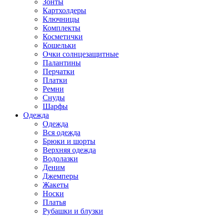
Зонты
Картхолдеры
Ключницы
Комплекты
Косметички
Кошельки
Очки солнцезащитные
Палантины
Перчатки
Платки
Ремни
Снуды
Шарфы
Одежда
Одежда
Вся одежда
Брюки и шорты
Верхняя одежда
Водолазки
Деним
Джемперы
Жакеты
Носки
Платья
Рубашки и блузки