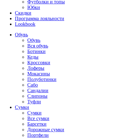
Футболки и топы
Юбки
Скидки
Программа лояльности
Lookbook
Обувь
Обувь
Вся обувь
Ботинки
Кеды
Кроссовки
Лоферы
Мокасины
Полуботинки
Сабо
Сандалии
Слипоны
Туфли
Сумки
Сумки
Все сумки
Барсетки
Дорожные сумки
Портфели