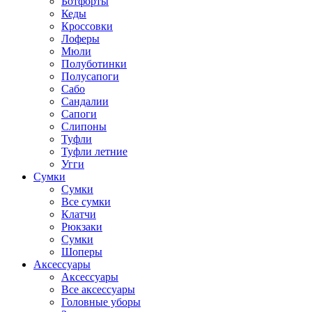
Ботфорты
Кеды
Кроссовки
Лоферы
Мюли
Полуботинки
Полусапоги
Сабо
Сандалии
Сапоги
Слипоны
Туфли
Туфли летние
Угги
Сумки
Сумки
Все сумки
Клатчи
Рюкзаки
Сумки
Шоперы
Аксессуары
Аксессуары
Все аксессуары
Головные уборы