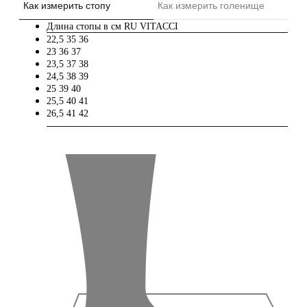
Как измерить стопу
Как измерить голенище
Длина стопы в см
RU
VITACCI
22,5
35
36
23
36
37
23,5
37
38
24,5
38
39
25
39
40
25,5
40
41
26,5
41
42