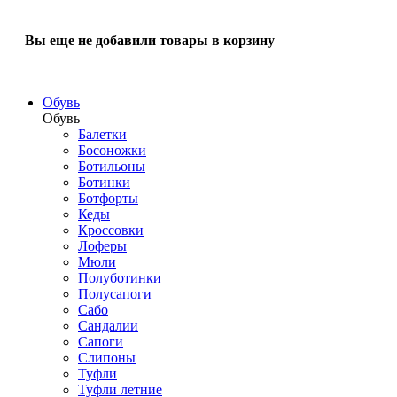
Вы еще не добавили товары в корзину
Обувь
Обувь
Балетки
Босоножки
Ботильоны
Ботинки
Ботфорты
Кеды
Кроссовки
Лоферы
Мюли
Полуботинки
Полусапоги
Сабо
Сандалии
Сапоги
Слипоны
Туфли
Туфли летние