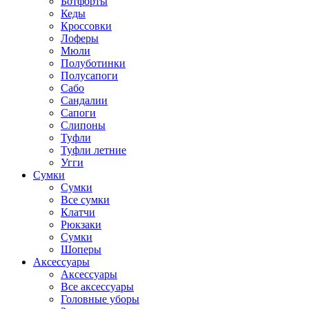
Ботфорты
Кеды
Кроссовки
Лоферы
Мюли
Полуботинки
Полусапоги
Сабо
Сандалии
Сапоги
Слипоны
Туфли
Туфли летние
Угги
Сумки
Сумки
Все сумки
Клатчи
Рюкзаки
Сумки
Шоперы
Аксессуары
Аксессуары
Все аксессуары
Головные уборы