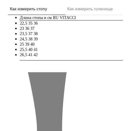
Как измерить стопу
Как измерить голенище
Длина стопы в см
RU
VITACCI
22,5
35
36
23
36
37
23,5
37
38
24,5
38
39
25
39
40
25,5
40
41
26,5
41
42