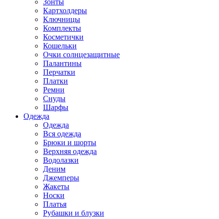
Зонты
Картхолдеры
Ключницы
Комплекты
Косметички
Кошельки
Очки солнцезащитные
Палантины
Перчатки
Платки
Ремни
Снуды
Шарфы
Одежда
Одежда
Вся одежда
Брюки и шорты
Верхняя одежда
Водолазки
Деним
Джемперы
Жакеты
Носки
Платья
Рубашки и блузки