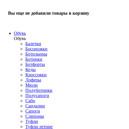
Вы еще не добавили товары в корзину
Обувь
Обувь
Балетки
Босоножки
Ботильоны
Ботинки
Ботфорты
Кеды
Кроссовки
Лоферы
Мюли
Полуботинки
Полусапоги
Сабо
Сандалии
Сапоги
Слипоны
Туфли
Туфли летние