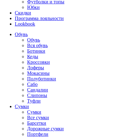
Футболки и топы
Юбки
Скидки
Программа лояльности
Lookbook
Обувь
Обувь
Вся обувь
Ботинки
Кеды
Кроссовки
Лоферы
Мокасины
Полуботинки
Сабо
Сандалии
Слипоны
Туфли
Сумки
Сумки
Все сумки
Барсетки
Дорожные сумки
Портфели