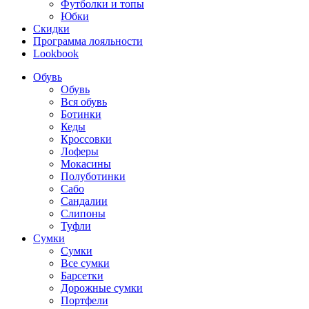
Футболки и топы
Юбки
Скидки
Программа лояльности
Lookbook
Обувь
Обувь
Вся обувь
Ботинки
Кеды
Кроссовки
Лоферы
Мокасины
Полуботинки
Сабо
Сандалии
Слипоны
Туфли
Сумки
Сумки
Все сумки
Барсетки
Дорожные сумки
Портфели