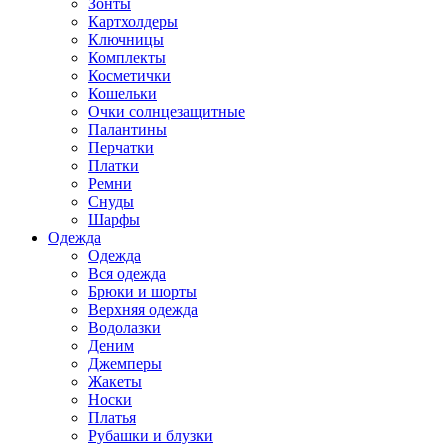
Зонты
Картхолдеры
Ключницы
Комплекты
Косметички
Кошельки
Очки солнцезащитные
Палантины
Перчатки
Платки
Ремни
Снуды
Шарфы
Одежда
Одежда
Вся одежда
Брюки и шорты
Верхняя одежда
Водолазки
Деним
Джемперы
Жакеты
Носки
Платья
Рубашки и блузки