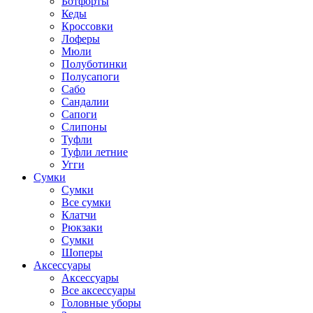
Ботфорты
Кеды
Кроссовки
Лоферы
Мюли
Полуботинки
Полусапоги
Сабо
Сандалии
Сапоги
Слипоны
Туфли
Туфли летние
Угги
Сумки
Сумки
Все сумки
Клатчи
Рюкзаки
Сумки
Шоперы
Аксессуары
Аксессуары
Все аксессуары
Головные уборы