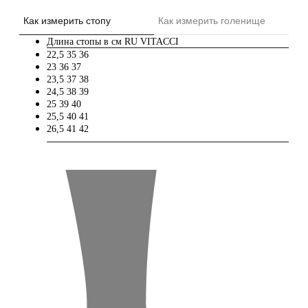
Как измерить стопу
Как измерить голенище
Длина стопы в см
RU
VITACCI
22,5
35
36
23
36
37
23,5
37
38
24,5
38
39
25
39
40
25,5
40
41
26,5
41
42