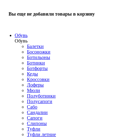
Вы еще не добавили товары в корзину
Обувь
Обувь
Балетки
Босоножки
Ботильоны
Ботинки
Ботфорты
Кеды
Кроссовки
Лоферы
Мюли
Полуботинки
Полусапоги
Сабо
Сандалии
Сапоги
Слипоны
Туфли
Туфли летние