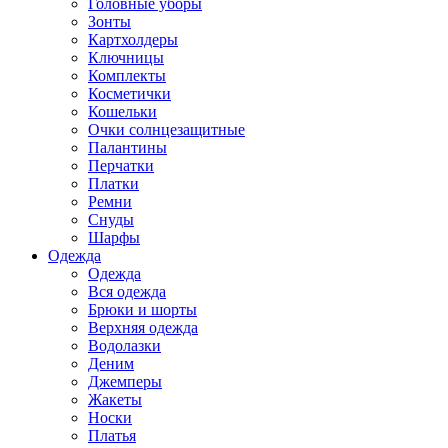
Головные уборы
Зонты
Картхолдеры
Ключницы
Комплекты
Косметички
Кошельки
Очки солнцезащитные
Палантины
Перчатки
Платки
Ремни
Снуды
Шарфы
Одежда
Одежда
Вся одежда
Брюки и шорты
Верхняя одежда
Водолазки
Деним
Джемперы
Жакеты
Носки
Платья