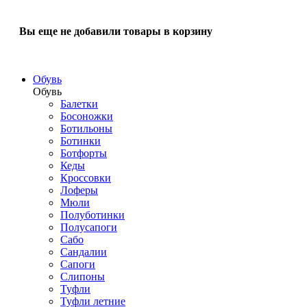
Вы еще не добавили товары в корзину
Обувь
Обувь
Балетки
Босоножки
Ботильоны
Ботинки
Ботфорты
Кеды
Кроссовки
Лоферы
Мюли
Полуботинки
Полусапоги
Сабо
Сандалии
Сапоги
Слипоны
Туфли
Туфли летние