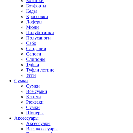
Ботинки
Ботфорты
Кеды
Кроссовки
Лоферы
Мюли
Полуботинки
Полусапоги
Сабо
Сандалии
Сапоги
Слипоны
Туфли
Туфли летние
Угги
Сумки
Сумки
Все сумки
Клатчи
Рюкзаки
Сумки
Шоперы
Аксессуары
Аксессуары
Все аксессуары