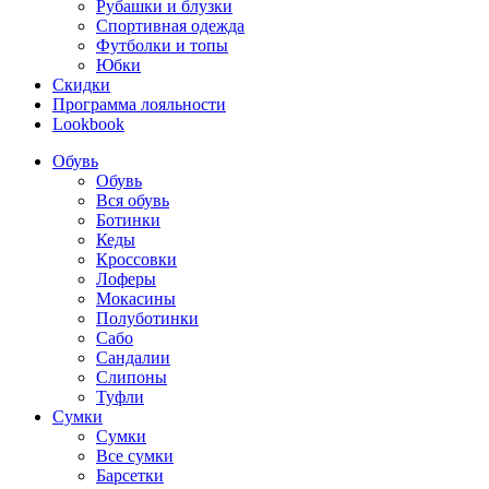
Рубашки и блузки
Спортивная одежда
Футболки и топы
Юбки
Скидки
Программа лояльности
Lookbook
Обувь
Обувь
Вся обувь
Ботинки
Кеды
Кроссовки
Лоферы
Мокасины
Полуботинки
Сабо
Сандалии
Слипоны
Туфли
Сумки
Сумки
Все сумки
Барсетки